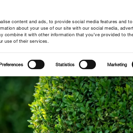
lise content and ads, to provide social media features and to
seil
Thèmes
Service
Qui sommes-nous?
ormation about your use of our site with our social media, adver
y combine it with other information that you’ve provided to th
r use of their services.
Preferences
Statistics
Marketing