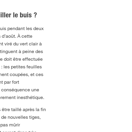
ler le buis ?
buis pendant les deux
d’août. À cette
t viré du vert clair à
stinguent à peine des
le doit être effectuée
 les petites feuilles
ement coupées, et ces
t par fort
e conséquence une
ièrement inesthétique.
tre taillé après la fin
 de nouvelles tiges,
 pas mûrir