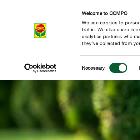
Welcome to COMPO
We use cookies to persona
Produits
Con
traffic. We also share inf
analytics partners who ma
they’ve collected from you
Consent
Necessary
Selection
 nature