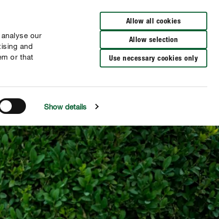
Distributeurs à proximité
NL
FR
Allow all cookies
 analyse our
Allow selection
tising and
em or that
Use necessary cookies only
Show details