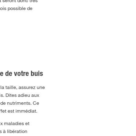
t seront donc très
fois possible de
 de votre buis
la taille, assurez une
is. Dites adieu aux
e de nutriments. Ce
ffet est immédiat.
ux maladies et
s à libération