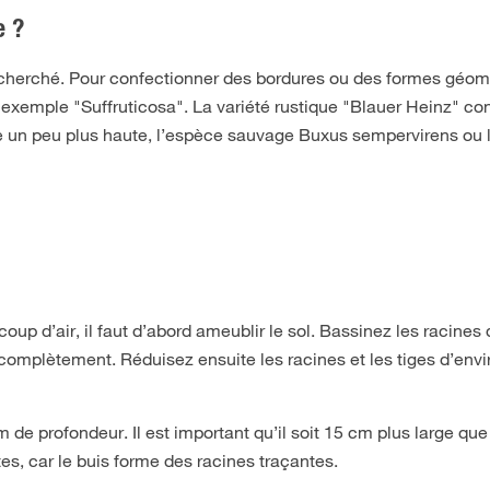
e ?
echerché. Pour confectionner des bordures ou des formes géom
r exemple "Suffruticosa". La variété rustique "Blauer Heinz" c
re un peu plus haute, l’espèce sauvage Buxus sempervirens ou le
up d’air, il faut d’abord ameublir le sol. Bassinez les racines
complètement. Réduisez ensuite les racines et les tiges d’envi
m de profondeur. Il est important qu’il soit 15 cm plus large que
es, car le buis forme des racines traçantes.