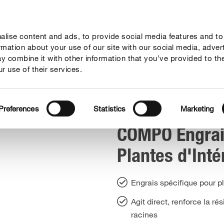
lise content and ads, to provide social media features and to
seil
Thèmes
Service
Qui sommes-nous?
ormation about your use of our site with our social media, adver
y combine it with other information that you’ve provided to th
r use of their services.
COMPO Engrais Liquide Plantes d'Intérieur & Palmiers
Preferences
Statistics
Marketing
COMPO Engrai
Plantes d'Inté
Engrais spécifique pour pla
Agit direct, renforce la r
racines