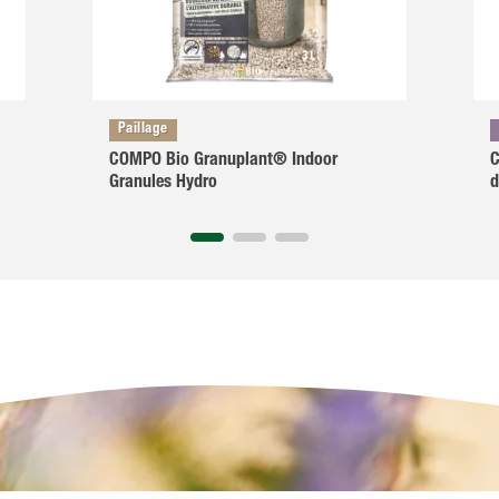
Paillage
COMPO Bio Granuplant® Indoor
C
Granules Hydro
d