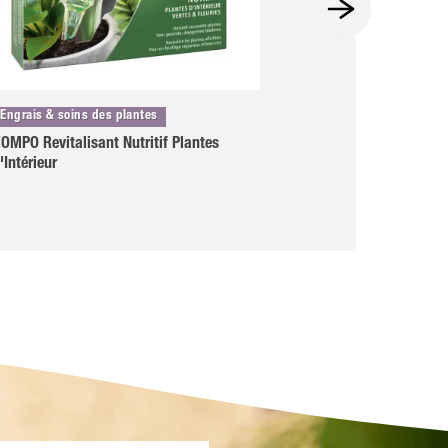
Engrais & soins des plantes
Engrais & soins de
OMPO Revitalisant Nutritif Plantes
COMPO Bio Granu
'Intérieur
Plantes