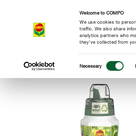
Welcome to COMPO
We use cookies to persona
Produits
Con
traffic. We also share inf
analytics partners who ma
they’ve collected from you
Consent
Produits
Engrais & soins des plantes
Plantes d'intérieur
Necessary
COMPO
Selection
 nature