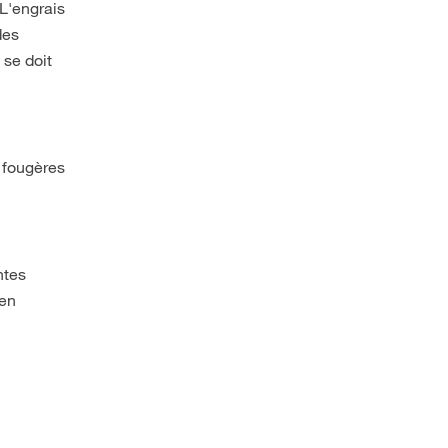
 L'engrais
des
 se doit
t fougères
ntes
 en