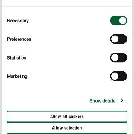
Ces sujets pourraient aussi vous intéresser
Consent
Necessary
Selection
Preferences
Statistics
Marketing
Show details
Allow all cookies
Allow selection
Fertiliser une plante - le grand spécial "engrais" | COMPO
Fer