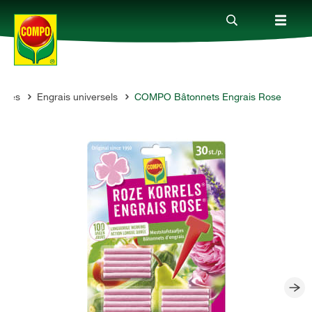
antes
Engrais universels
COMPO Bâtonnets Engrais Rose
Produits
Conseil
Thèmes
Service
Qui sommes-nous?