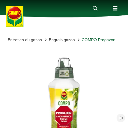
s
Entretien du gazon
Engrais gazon
COMPO Progazon
Produits
Conseil
Thèmes
Service
Qui sommes-nous?