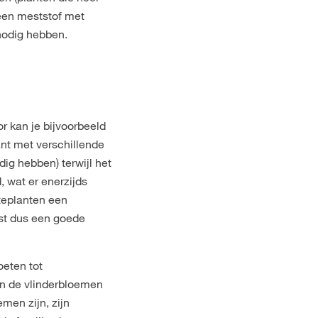
een meststof met
 nodig hebben.
r kan je bijvoorbeeld
ant met verschillende
ig hebben) terwijl het
, wat er enerzijds
nteplanten een
ist dus een goede
eten tot
van de vlinderbloemen
men zijn, zijn