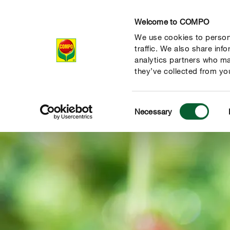
Welcome to COMPO
We use cookies to persona
Producten
Ad
traffic. We also share inf
analytics partners who ma
they’ve collected from you
Consent
Necessary
Selection
de natuur