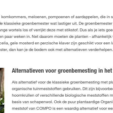
en, komkommers, meloenen, pompoenen of aardappelen, die in 
e klassieke groenbemester wat lastiger uit. De groenbemester h
e wortels los of verrijkt deze met stikstof. Dus als je iets goe
 paar weken in. Net daarom moeten de planten - afhankelijk va
lia, gele mosterd en perzische klaver zijn geschikt voor een 
ester, dan kan je de bodem ook met alternatieven verderhelpen.
Alternatieven voor groenbemesting in het
Als alternatief voor de klassieke groenbemesting met pla
organische tuinmeststoffen gebruiken. Dit zijn bijvoorb
hoornkrullen of verschillende biologische meststoffen 
basis van schapenwol. Ook de puur plantaardige Organ
meststof van COMPO is een waardig alternatief voor e