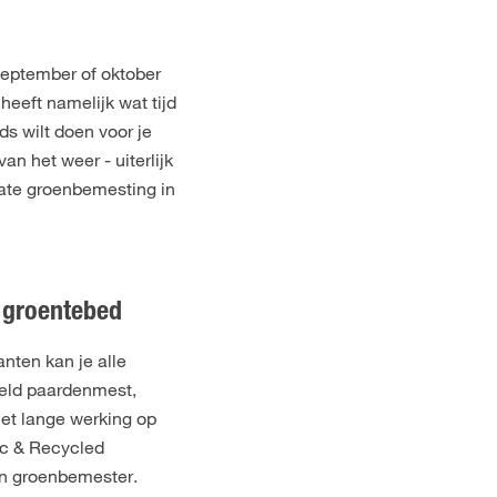
september of oktober
eeft namelijk wat tijd
ds wilt doen voor je
n het weer - uiterlijk
late groenbemesting in
 groentebed
nten kan je alle
eeld paardenmest,
met lange werking op
ic & Recycled
en groenbemester.