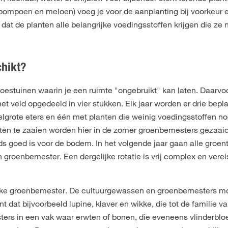
pompoen en meloen) voeg je voor de aanplanting bij voorkeur 
dat de planten alle belangrijke voedingsstoffen krijgen die ze
chikt?
oestuinen waarin je een ruimte "ongebruikt" kan laten. Daarvoo
et veld opgedeeld in vier stukken. Elk jaar worden er drie bepl
lgrote eters en één met planten die weinig voedingsstoffen nod
enten te zaaien worden hier in de zomer groenbemesters gezaaid
jds goed is voor de bodem. In het volgende jaar gaan alle groe
n groenbemester. Een dergelijke rotatie is vrij complex en vere
 elke groenbemester. De cultuurgewassen en groenbemesters mo
t dat bijvoorbeeld lupine, klaver en wikke, die tot de familie 
rs in een vak waar erwten of bonen, die eveneens vlinderbloe