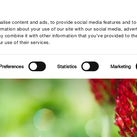
lise content and ads, to provide social media features and to
vies
Thema's
Tot je dienst
Onderneming
ormation about your use of our site with our social media, adver
y combine it with other information that you’ve provided to th
r use of their services.
Preferences
Statistics
Marketing