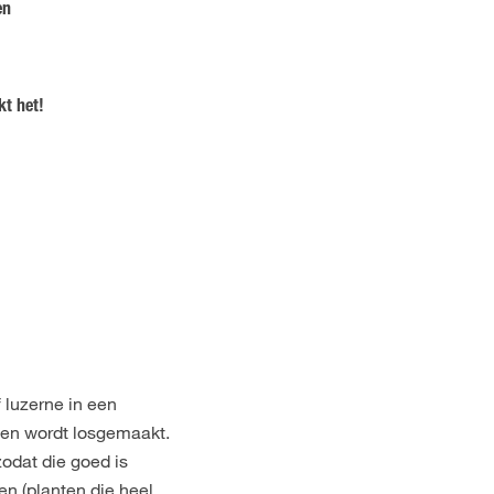
en
kt het!
 luzerne in een
t en wordt losgemaakt.
zodat die goed is
en (planten die heel