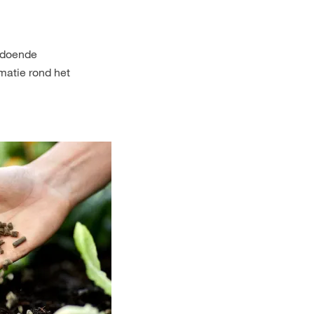
oldoende
matie rond het