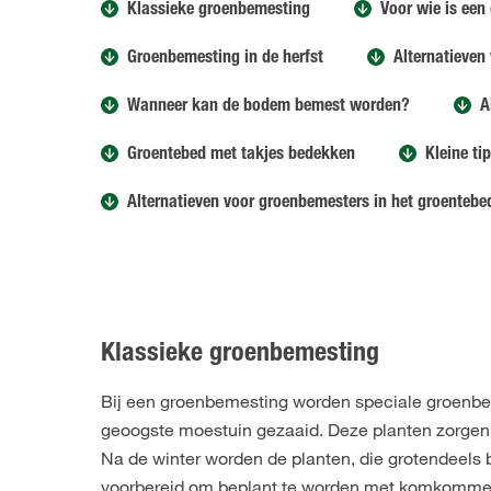
Klassieke groenbemesting
Voor wie is een
Groenbemesting in de herfst
Alternatieven
Wanneer kan de bodem bemest worden?
A
Groentebed met takjes bedekken
Kleine ti
Alternatieven voor groenbemesters in het groentebe
Klassieke groenbemesting
Bij een groenbemesting worden speciale groenbeme
geoogste moestuin gezaaid. Deze planten zorgen er
Na de winter worden de planten, die grotendeels b
voorbereid om beplant te worden met komkommer, ko