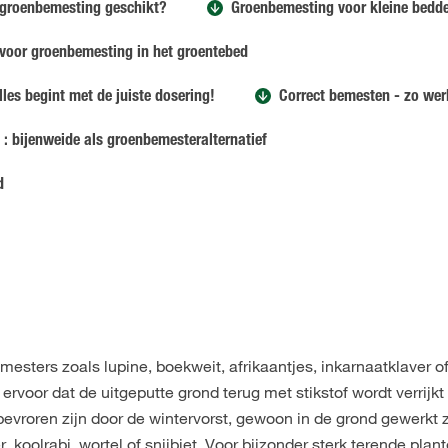
 groenbemesting geschikt?
Groenbemesting voor kleine bedd
 voor groenbemesting in het groentebed
lles begint met de juiste dosering!
Correct bemesten - zo wer
p : bijenweide als groenbemesteralternatief
d
sters zoals lupine, boekweit, afrikaantjes, inkarnaatklaver of
voor dat de uitgeputte grond terug met stikstof wordt verrijk
evroren zijn door de wintervorst, gewoon in de grond gewerkt 
olrabi, wortel of snijbiet. Voor bijzonder sterk terende plant