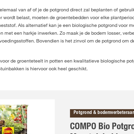
elemaal van af of je de potgrond direct zal beplanten of gebrui
er wordt belast, moeten de groentebedden voor elke plantper
tstof. Als alternatief kan je een biologische potgrond voor m
n met een harkje inwerken. Zo maak je de bodem losser, verbet
oedingsstoffen. Bovendien is het zinvol om de potgrond om de 
e voor de groenteteelt in potten een kwalitatieve biologische p
uinbakken is hiervoor ook heel geschikt.
Potgrond & bodemverbeteraa
COMPO Bio Potgr