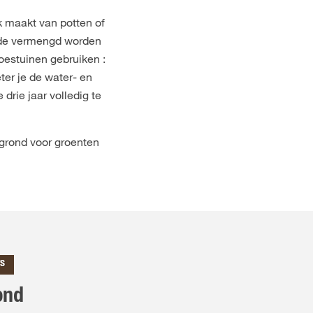
k maakt van potten of
iode vermengd worden
oestuinen gebruiken :
er je de water- en
drie jaar volledig te
otgrond voor groenten
rs
ond