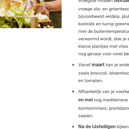
vroegste midden
februa
vroege sla- en groentesoo
bijvoorbeeld veldsla, pluk
koolrabi en turnip green
met de buitentemperature
verwarmd wordt, doe je 
kleine plantjes met vlies
nog gevaar voor vorst be
Vanaf
kan je and
maart
zoals broccoli, bloemkoo
en tomaten.
Afhankelijk van je voork
nog mediterrane 
en mei
komkommers, pronkbon
zaaien.
kijken
Na de IJsheiligen