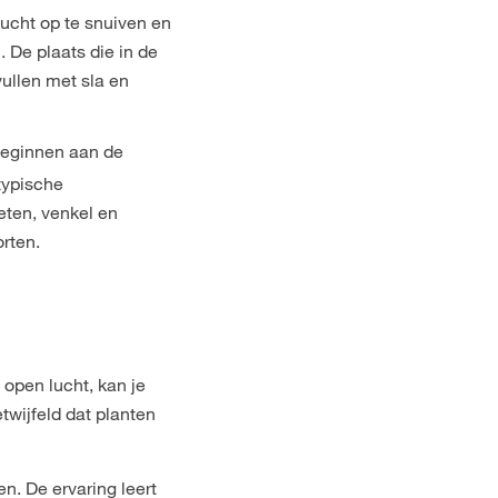
lucht op te snuiven en
. De plaats die in de
vullen met sla en
beginnen aan de
typische
eten, venkel en
rten.
 open lucht, kan je
twijfeld dat planten
. De ervaring leert