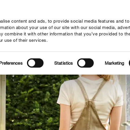
lise content and ads, to provide social media features and to
vies
Thema's
Tot je dienst
Onderneming
ormation about your use of our site with our social media, adver
y combine it with other information that you’ve provided to th
r use of their services.
Preferences
Statistics
Marketing