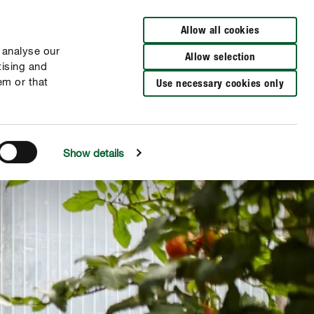
Verkooppunten
NL
FR
Allow all cookies
 analyse our
Allow selection
tising and
em or that
Use necessary cookies only
Show details