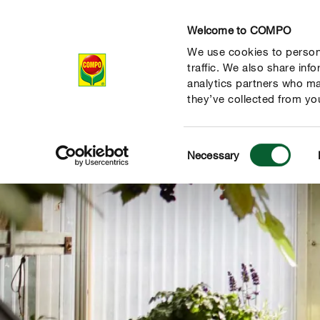
Welcome to COMPO
We use cookies to persona
Producten
Ad
traffic. We also share inf
analytics partners who ma
they’ve collected from you
Consent
Necessary
Selection
de natuur