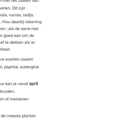
met het zaaien van
ri
rten. Dit zijn
sla, rucola, radijs,
s. Hou daarbij rekening
n : als de serre niet
er goed aan om de
 af te dekken als er
staat.
ere soorten zaaien
l, paprika, aubergine
eur kan je vanaf
april
kruiden,
en of meloenen
 de meeste planten