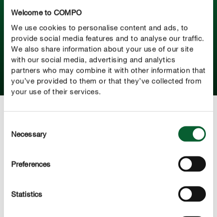
Gazon verticuteren
Welcome to COMPO
Wil je weten hoe je je gazon moet verticuteren? Lees
We use cookies to personalise content and ads, to
dan zeker ons artikel na. We leggen je stap voor stap uit
provide social media features and to analyse our traffic.
hoe verticuteren in zijn werk gaat.
We also share information about your use of our site
with our social media, advertising and analytics
partners who may combine it with other information that
NAAR HET ARTIKEL
you’ve provided to them or that they’ve collected from
your use of their services.
Consent
Necessary
Selection
Preferences
Statistics