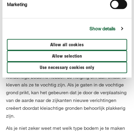
Marketing
Show details
Wanneer kan je het gazon beluchten?
Wanneer je gazon last heeft van bodemverdichting, dan
Allow all cookies
kan beluchten en bezanden zeker helpen. Je kan dit
Allow selection
zowel in het voorjaar als in het najaar doen. Je moet er
Use necessary cookies only
echter voor zorgen dat de grond droog is. Vooral
kleiachtige bodems hebben de neiging om aan elkaar te
kleven als ze te vochtig zijn. Als je gaten in de vochtige
grond prikt, kan het gebeuren dat je door de verplaatsing
van de aarde naar de zijkanten nieuwe verichtingen
creëert doordat kleiachtige gronden behoorlijk plakkerig
zijn.
Als je niet zeker weet met welk type bodem je te maken