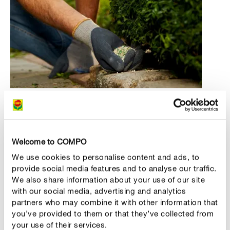
DE TUINBODEM IS TE ZUUR
Hoe kan je de pH-waarde in de bodem verhogen?
Gelukkig kan je heel gemakkelijk de pH-waarde van een
Welcome to COMPO
bodem verhogen. Kalk neutraliseert de overtollige zuren
We use cookies to personalise content and ads, to
in de grond waardoor de pH stijgt. De kalk zorgt er
provide social media features and to analyse our traffic.
eveneens voor dat voedingsstoffen zoals calcium,
We also share information about your use of our site
kalium en magnesium - die in de bodem zijn opgeslagen
with our social media, advertising and analytics
- terug beschikbaar komen voor de planten. Ook de
partners who may combine it with other information that
water- en luchttoevoer in de bodem kunnen op lange
you’ve provided to them or that they’ve collected from
your use of their services.
termijn worden verbeterd door te bekalken. Bodemdieren