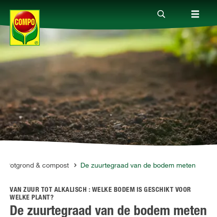
Producten
Advies
Thema's
Tot je dienst
Potgrond & compost
De zuurtegraad van de bodem meten
VAN ZUUR TOT ALKALISCH : WELKE BODEM IS GESCHIKT VOOR
Onderneming
WELKE PLANT?
De zuurtegraad van de bodem meten