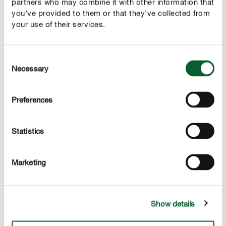
partners who may combine it with other information that
you’ve provided to them or that they’ve collected from
your use of their services.
EENVOUDIGE TIPS EN HANDIGHEIDJES
Zo kan je de nuttige dieren in je tuin ondersteunen
Consent
Necessary
Selection
Preferences
BESTUIVERS VAN PLANTEN
Wilde bijen
Statistics
Marketing
Show details
VRETERS VAN ONGEDIERTE