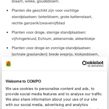
braam, wikke, goudsbloem.
Planten die geschikt zijn voor vochtige
standplaatsen: boterbloem, grote kattenstaart,
rechte ganzerik/zwavelvijfblad
Planten voor droge, stenige standplaatsen:
vijfvingerkruid, Echium, akkerwinde, akkerklokje
Planten voor droge en zonnige standplaatsen
(schrale graslanden): brede ereprijs, klokjesbloem,
ganzerik
Sommige wilde bijensoorten zijn gespecialiseerd in
bepaalde voedselplanten en kunnen voor hun
Welcome to COMPO
voedselinname niet omschakelen naar andere
We use cookies to personalise content and ads, to
bloemplanten. Als je met bovengenoemde planten een
provide social media features and to analyse our traffic.
leefgebied voor wilde bijen schept, komen er vanzelf
We also share information about your use of our site
andere plantensoorten bij, die de wilde bijen weer tot
with our social media, advertising and analytics
voedsel dienen.