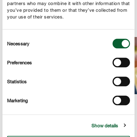
verantwoorde wijze geproduceerd in overeenstemming
partners who may combine it with other information that
met strenge criteria van veengrond-selectie, -winning en -
you’ve provided to them or that they’ve collected from
bestemming na gebruik.
your use of their services.
Consent
Necessary
Selection
Preferences
Statistics
Marketing
PRODUCTBESCHRIJVING
Show details