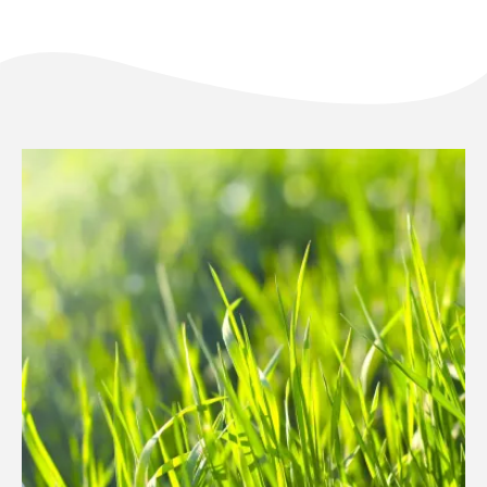
FR
NL