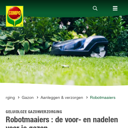
Producten
Advies
Thema's
Tot je dienst
rzorging
Gazon
Aanleggen & verzorgen
Robotmaaiers
GELUIDLOZE GAZONVERZORGING
Onderneming
Robotmaaiers : de voor- en nadelen