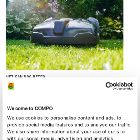
HET KAN NOG BETER
Gazononderhoud door de robotmaaier
Terwijl het gelijkmatig en regelmatig maaien een gunstig
effect heeft op de groei van de grassprieten, tolereren
Welcome to COMPO
heel wat storende onkruiden de veelvuldige behandeling
We use cookies to personalise content and ads, to
niet zo goed. Klaver zal je bijvoorbeeld zelden vinden in
provide social media features and to analyse our traffic.
een gazon dat wordt gemaaid met een robotmaaier en
We also share information about your use of our site
ook voor mos liggen de kaarten slecht door de goede
with our social media, advertising and analytics