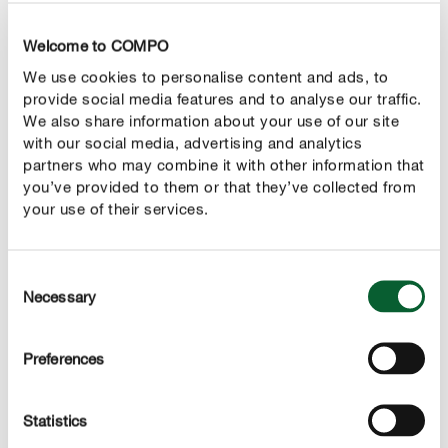
gezonde grasmat. Vooral tijdens periodes van hitte
kunnen de grassen snel verbranden en droge,
Welcome to COMPO
stroachtige stengels achterlaten. Ook als het niet zo
We use cookies to personalise content and ads, to
warm is, heeft het gazon nog steeds water nodig.
provide social media features and to analyse our traffic.
We also share information about your use of our site
Vraag bij je
of zij tijdens je afwezigheid het gazon
buren
with our social media, advertising and analytics
kunnen besproeien. Is dat niet mogelijk, overweeg dan
partners who may combine it with other information that
om een
te installeren.
you’ve provided to them or that they’ve collected from
automatisch sproeisysteem
your use of their services.
Degelijke sprinklersystemen functioneren meestal op
basis van een timer die je vooraf kan instellen. In
combinatie met een bodemvochtsensor of een
Consent
regenmeter kan je de hoeveelheid water, die het
Necessary
Selection
sproeisysteem zal vrijgeven, zelfs nog beter regelen.
Preferences
Een sproeisysteem zorgt ervoor dat het water op een
gerichte manier tot bij de graswortels komt met een
. Dit is niet alleen efficiënter,
minimum aan waterverlies
Statistics
maar zorgt er eveneens voor dat je zelf minder werk