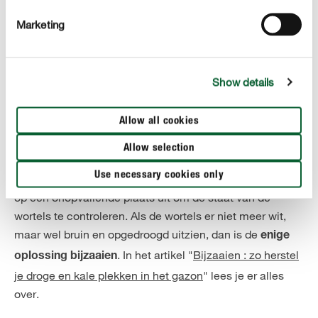
hebt. In ons artikel "
Vijf fouten bij het sproeien van het
Marketing
gazon
" ontdek je meer praktische tips.
Het gazon is opgedroogd na mijn vakantie - wat nu?
Show details
Heeft je gazon tijdens je vakantie geen water gekregen
en ziet het er nu geel of bruin uit? Dan moet je eerst
Allow all cookies
. Dit zal echter enkel
uitgebreid en grondig water geven
Allow selection
werken als de wortels van de grassen nog intact zijn.
Use necessary cookies only
Graaf met behulp van een schop een klein stukje gazon
op een onopvallende plaats uit om de staat van de
wortels te controleren. Als de wortels er niet meer wit,
maar wel bruin en opgedroogd uitzien, dan is de
enige
. In het artikel "
Bijzaaien : zo herstel
oplossing bijzaaien
je droge en kale plekken in het gazon
" lees je er alles
over.