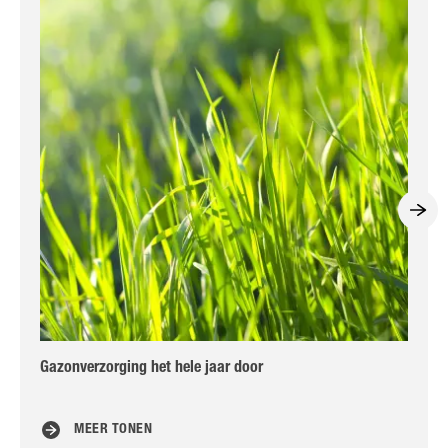
Gazonverzorging het hele jaar door
Gra
ge
MEER TONEN