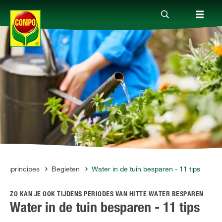
Producten
Advies
Thema's
Tot je dienst
asisprincipes
Begieten
Water in de tuin besparen - 11 tips
ZO KAN JE OOK TIJDENS PERIODES VAN HITTE WATER BESPAREN
Onderneming
Water in de tuin besparen - 11 tips