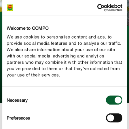
Welcome to COMPO
OP ZOEK NAAR INSPIRATIE?
We use cookies to personalise content and ads, to
Ontdek onze COMPO nieuwsbrief!
provide social media features and to analyse our traffic.
We also share information about your use of our site
Of je je moestuinbak nu wilt beplanten, die vervelende
with our social media, advertising and analytics
insecten op je kamerplanten wilt bestrijden of gewoon
partners who may combine it with other information that
op zoek bent naar inspiratie - in onze nieuwbrief ontvang
you’ve provided to them or that they’ve collected from
je maandelijks talrijke tuintips.
your use of their services.
MELD JE NU AAN
Consent
Necessary
Selection
Preferences