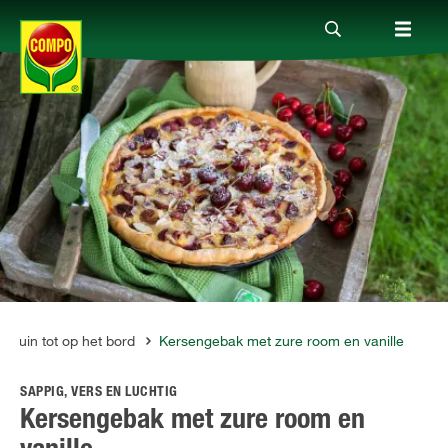
Producten
Advies
Thema's
Tot je dienst
e tuin tot op het bord
Kersengebak met zure room en vanille
SAPPIG, VERS EN LUCHTIG
Onderneming
Kersengebak met zure room en