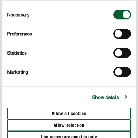
Consent
Necessary
Selection
VOORBEREIDING : 30 MIN. - RUSTTIJD : 30 MIN. - BAKTIJD : 40 MIN.
Preferences
Bereiding
Tip : als je kant-en-klaar deeg hebt aangekocht, start dan
Statistics
bij stap 6.
Doe de bloem in een kom, maak een kuiltje in het
Marketing
midden en verkruimel de gest erin.
Verwarm de melk en giet deze in het kuiltje met de
Show details
suiker. Roer vervolgens alles door elkaar.
Voeg het ei en de boter toe en kneed met de
Allow all cookies
kneedhaak tot een glad deeg.
Allow selection
Dek het deeg af en laat 30 minuten rijzen.
Use necessary cookies only