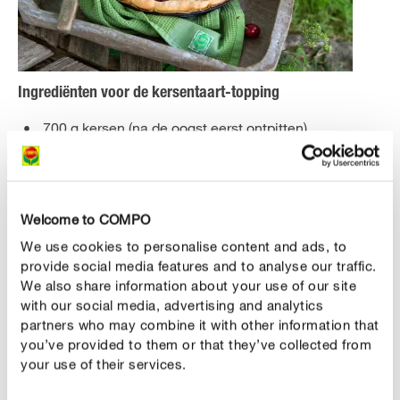
Ingrediënten voor de kersentaart-topping
700 g kersen (na de oogst eerst ontpitten)
1 vanillestokje
1 citroen (een sinaasappel voor zure kersen)
Welcome to COMPO
125 g zure room
We use cookies to personalise content and ads, to
60 ml vloeibare room
provide social media features and to analyse our traffic.
We also share information about your use of our site
4 eieren
with our social media, advertising and analytics
partners who may combine it with other information that
80 g suiker
you’ve provided to them or that they’ve collected from
your use of their services.
3-4 el amandelschilfers
poedersuiker