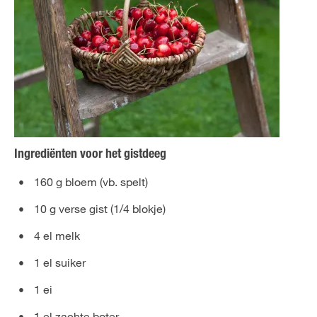
Ingrediënten voor het gistdeeg
160 g bloem (vb. spelt)
10 g verse gist (1/4 blokje)
4 el melk
1 el suiker
1 ei
1 el zachte boter