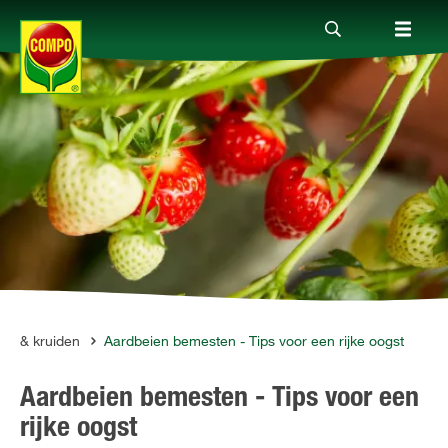
Producten
Advies
Thema's
Tot je dienst
uit & kruiden
Aardbeien bemesten - Tips voor een rijke oogst
Aardbeien bemesten - Tips voor een
Onderneming
rijke oogst