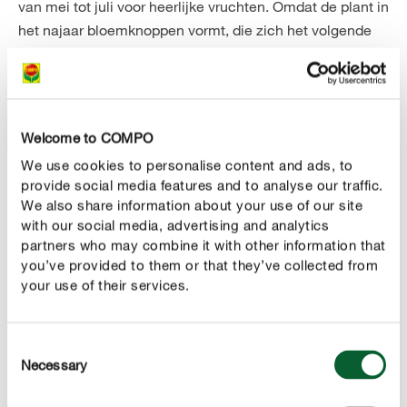
van mei tot juli voor heerlijke vruchten. Omdat de plant in
het najaar bloemknoppen vormt, die zich het volgende
jaar tot aardbeien zullen ontwikkelen, zal ze na de oogst
worden bemest. Door je aardbeiplanten na de
inspannende vruchtvorming een verse portie
voedingsstoffen te geven, bepaal je deels de oogst van
Welcome to COMPO
het volgende jaar - daarentegen heeft een
We use cookies to personalise content and ads, to
bemestingsbeurt in het voorjaar niet veel effect.
provide social media features and to analyse our traffic.
We also share information about your use of our site
Doordragende aardbeiplanten bemesten
with our social media, advertising and analytics
partners who may combine it with other information that
Dit type aardbeien schenkt je meerdere maanden
you’ve provided to them or that they’ve collected from
heerlijk zoete vruchten. Om hiervoor voldoende energie
your use of their services.
te hebben, hebben ze een regelmatige toevoer van
voedingsstoffen nodig. Gebruik hiervoor een langdurig
werkende meststof die je maar één maal per seizoen
Consent
Necessary
moet toepassen aan het begin van de vruchtvorming.
Selection
Een andere optie is een vloeibare meststof die kan