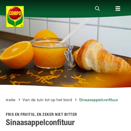
Producten
Advies
Thema's
Tot je dienst
Inspiratie
Van de tuin tot op het bord
Sinaasappelconfituur
FRIS EN FRUITIG, EN ZEKER NIET BITTER
Onderneming
Sinaasappelconfituur