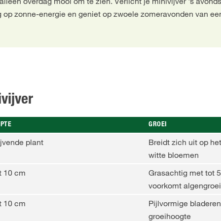
t alleen overdag mooi om te zien. Verlicht je minivijver 's avond
g op zonne-energie en geniet op zwoele zomeravonden van een
vijver
EPTE
GROEI
ijvende plant
Breidt zich uit op he
witte bloemen
t 10 cm
Grasachtig met tot 
voorkomt algengroei
t 10 cm
Pijlvormige bladere
groeihoogte