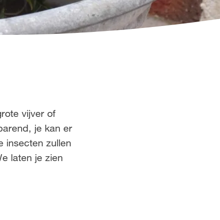
ote vijver of
parend, je kan er
e insecten zullen
e laten je zien