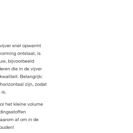
vijver snel opwarmt
vorming ontstaat, is
uw, bijvoorbeeld
eren die in de vijver
waliteit. Belangrijk:
orizontaal zijn, zodat
 is.
oor het kleine volume
dingsstoffen
daarom af om in de
houden!