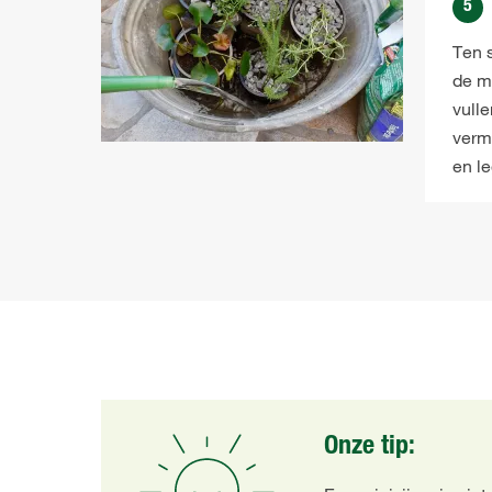
5
Ten s
de m
vulle
verm
en le
Onze tip: