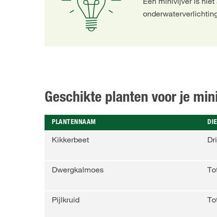
Een minivijver is nie
onderwaterverlichtin
Geschikte planten voor je mini
PLANTENNAAM
DI
Kikkerbeet
Dr
Dwergkalmoes
To
Pijlkruid
To