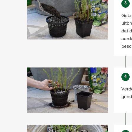
3
Gebru
uitb
dat 
aard
besc
4
Verde
grind