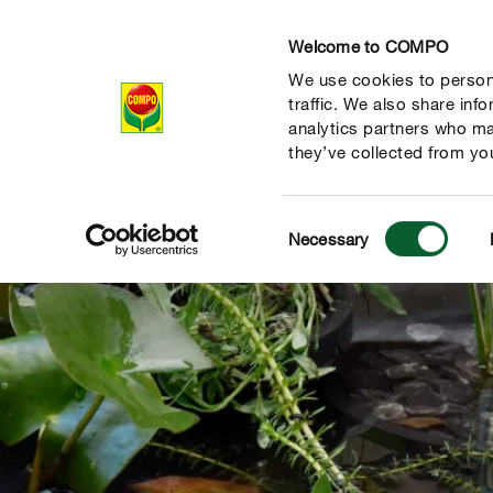
Welcome to COMPO
We use cookies to persona
Producten
Ad
traffic. We also share inf
analytics partners who ma
they’ve collected from you
Consent
Necessary
Selection
de natuur