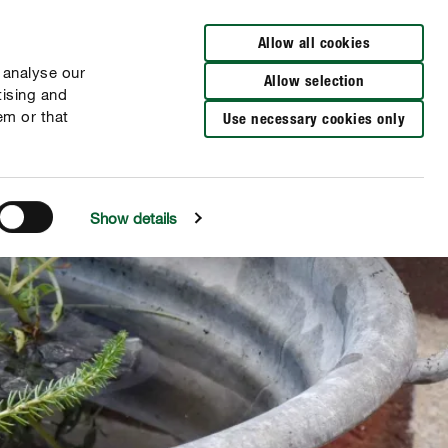
Verkooppunten
NL
FR
Allow all cookies
 analyse our
Allow selection
tising and
em or that
Use necessary cookies only
Show details