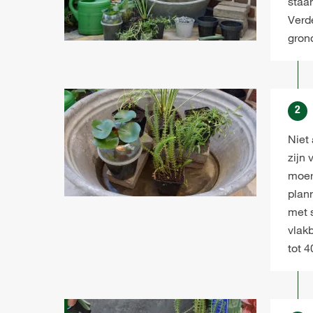
staan
Verde
grond
2
Niet 
zijn
moer
plann
met 
vlak
tot 4