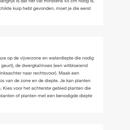
angrijk is dat het vat minstens 45 cm hoog is.
chikte kuip hebt gevonden, moet je die eerst
keuze op de vijverzone en waterdiepte die nodig
k geurt), de dwergkalmoes (een witbloeiend
linksachter naar rechtsvoor). Maak een
sis van de zone en de diepte. Je kan planten
 Kies voor het achterste gebied planten die
e planten of planten met een benodigde diepte