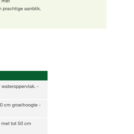
s met
 prachtige aanblik.
t wateroppervlak. -
50 cm groeihoogte -
n met tot 50 cm