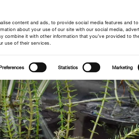
lise content and ads, to provide social media features and to
vies
Thema's
Tot je dienst
Onderneming
ormation about your use of our site with our social media, adver
y combine it with other information that you’ve provided to th
r use of their services.
Preferences
Statistics
Marketing