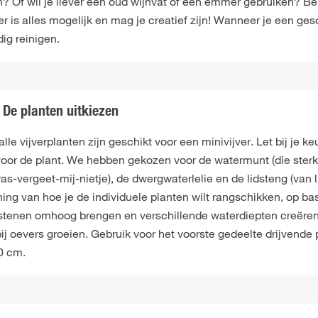
? Of wil je liever een oud wijnvat of een emmer gebruiken? Bel
r is alles mogelijk en mag je creatief zijn! Wanneer je een ges
ig reinigen.
De planten uitkiezen
alle vijverplanten zijn geschikt voor een minivijver. Let bij je 
 voor de plant. We hebben gekozen voor de watermunt (die ster
as-vergeet-mij-nietje), de dwergwaterlelie en de lidsteng (van 
ing van hoe je de individuele planten wilt rangschikken, op ba
stenen omhoog brengen en verschillende waterdiepten creëren.
bij oevers groeien. Gebruik voor het voorste gedeelte drijvend
0 cm.