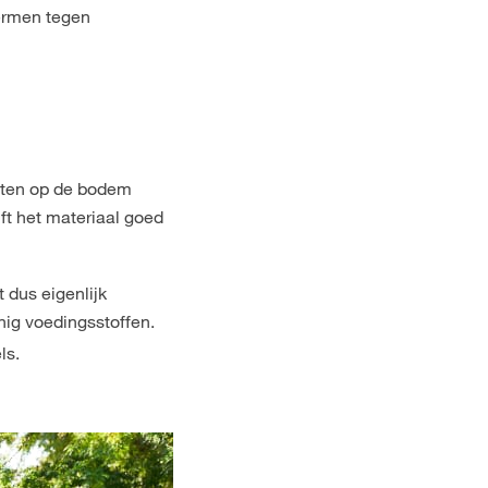
ermen tegen
chten op de bodem
jft het materiaal goed
t dus eigenlijk
inig voedingsstoffen.
ls.