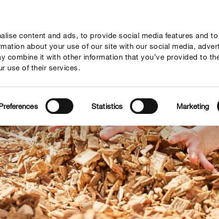
lise content and ads, to provide social media features and to
vies
Thema's
Tot je dienst
Onderneming
ormation about your use of our site with our social media, adver
y combine it with other information that you’ve provided to th
r use of their services.
Preferences
Statistics
Marketing