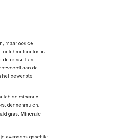
en, maar ook de
e mulchmaterialen is
r de ganse tuin
eantwoordt aan de
n het gewenste
ulch en minerale
ors, dennenmulch,
aid gras.
Minerale
ijn eveneens geschikt