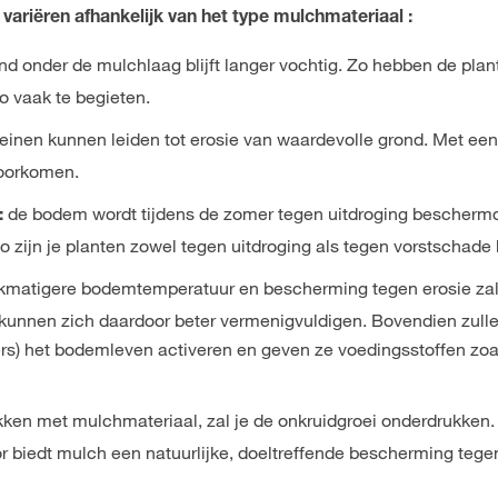
variëren afhankelijk van het type mulchmateriaal :
nd onder de mulchlaag blijft langer vochtig. Zo hebben de plan
o vaak te begieten.
reinen kunnen leiden tot erosie van waardevolle grond. Met ee
voorkomen.
de bodem wordt tijdens de zomer tegen uitdroging beschermd.
:
 zijn je planten zowel tegen uitdroging als tegen vorstschad
jkmatigere bodemtemperatuur en bescherming tegen erosie z
kunnen zich daardoor beter vermenigvuldigen. Bovendien zull
s) het bodemleven activeren en geven ze voedingsstoffen zoals
ken met mulchmateriaal, zal je de onkruidgroei onderdrukken
or biedt mulch een natuurlijke, doeltreffende bescherming te