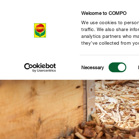
Welcome to COMPO
We use cookies to persona
Producten
Ad
traffic. We also share inf
analytics partners who ma
they’ve collected from you
Consent
Necessary
Selection
de natuur