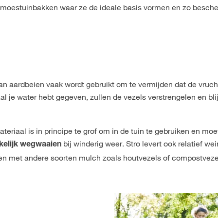
e moestuinbakken waar ze de ideale basis vormen en zo besch
van aardbeien vaak wordt gebruikt om te vermijden dat de vru
l je water hebt gegeven, zullen de vezels verstrengelen en bli
ateriaal is in principe te grof om in de tuin te gebruiken en moe
bij winderig weer. Stro levert ook relatief we
kkelijk wegwaaien
ren met andere soorten mulch zoals houtvezels of compostveze