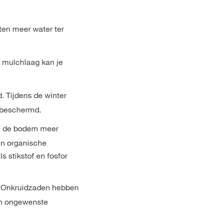
ten meer water ter
n mulchlaag kan je
 Tijdens de winter
e beschermd.
al de bodem meer
en organische
 stikstof en fosfor
. Onkruidzaden hebben
gen ongewenste