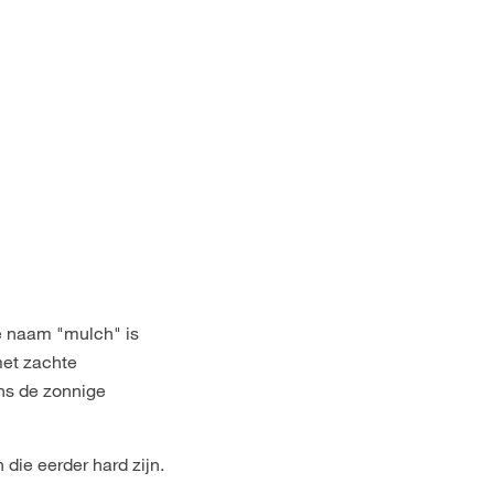
e naam "mulch" is
met zachte
ens de zonnige
 die eerder hard zijn.