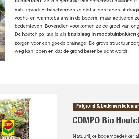
. Ze zijn gemaakt van ontschorst naaldhout.
tuinbedden
natuurproduct beschermen ze niet alleen tegen uitdrogi
vocht- en warmtebalans in de bodem, maar activeren z
bodemleven. Bovendien voorkomen ze de groei van ong
De houtchips kan je als
g
basislaag in moestuinbakken
zorgen voor een goede drainage. De grove structuur zorg
weg kan lopen en dat de grond beter belucht wordt.
Potgrond & bodemverbeteraa
COMPO Bio Houtc
Natuurlijke bodembedekker al