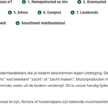
taan er?
1. Hennepstrooisel en stro
2. Grasmaaisel
5. Schors
6. Compost
7. Lavakorrels
werk
Assortiment mulchmateriaal
bodembedekkers die je bodem beschermen tegen uitdroging. D
ic" wat betekent "zacht" of "zacht maken". Mulchproducten 
minder water uit de bodem verdampt. Dit is vooral handig tijd
riaal te zijn. Schors of houtsnippers zijn bekende mulchsoorten