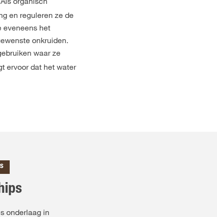
 Als organisch
ng en reguleren ze de
e eveneens het
ewenste onkruiden.
ebruiken waar ze
t ervoor dat het water
rs
hips
s onderlaag in