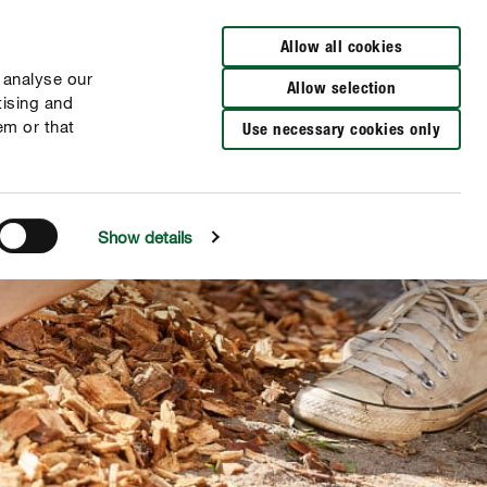
Verkooppunten
FR
NL
Allow all cookies
 analyse our
Allow selection
tising and
em or that
Use necessary cookies only
Show details