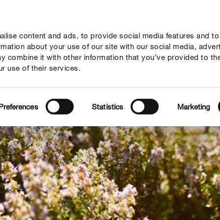
lise content and ads, to provide social media features and to
vies
Thema's
Tot je dienst
Onderneming
ormation about your use of our site with our social media, adver
y combine it with other information that you’ve provided to th
r use of their services.
Preferences
Statistics
Marketing