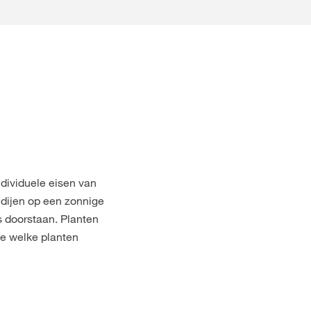
ndividuele eisen van
edijen op een zonnige
s doorstaan. Planten
je welke planten