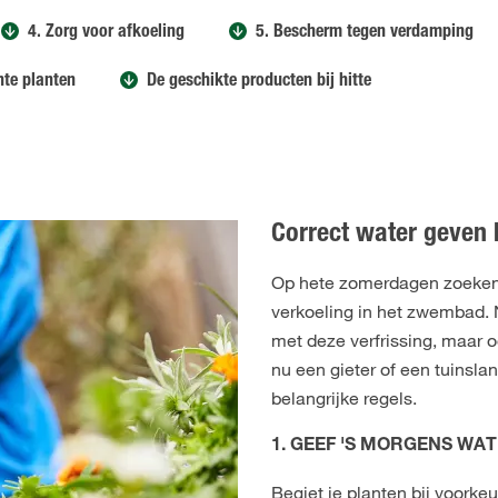
4. Zorg voor afkoeling
5. Bescherm tegen verdamping
nte planten
De geschikte producten bij hitte
Correct water geven b
Op hete zomerdagen zoeken
verkoeling in het zwembad. Ni
met deze verfrissing, maar o
nu een gieter of een tuinslang
belangrijke regels.
1. GEEF 'S MORGENS WA
Begiet je planten bij voorke