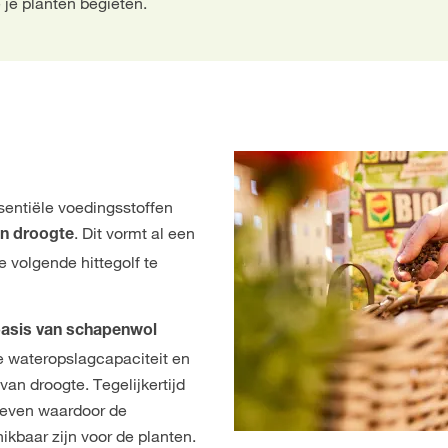
je planten begieten.
ssentiële voedingsstoffen
. Dit vormt al een
en droogte
 volgende hittegolf te
asis van schapenwol
e wateropslagcapaciteit en
van droogte. Tegelijkertijd
leven waardoor de
kbaar zijn voor de planten.