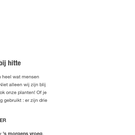
ij hitte
 heel wat mensen
et alleen wij zijn blij
ok onze planten! Of je
 gebruikt : er zijn drie
TER
ur
.
's morgens vroeg