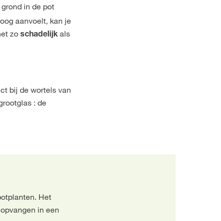
grond in de pot
roog aanvoelt, kan je
net zo
als
schadelijk
ct bij de wortels van
grootglas : de
potplanten. Het
r opvangen in een