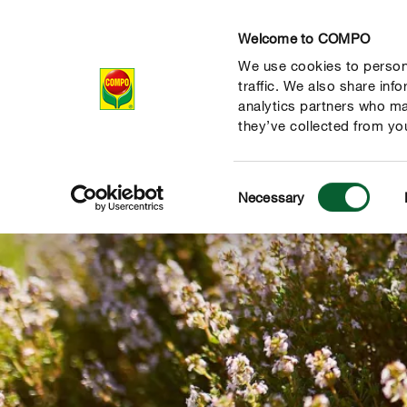
Welcome to COMPO
We use cookies to persona
Producten
Ad
traffic. We also share inf
analytics partners who ma
they’ve collected from you
Consent
Necessary
Selection
de natuur