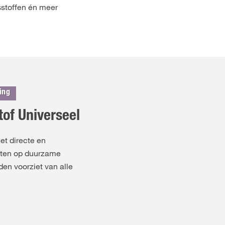
gsstoffen én meer
ing
of Universeel
t directe en
anten op duurzame
n voorziet van alle