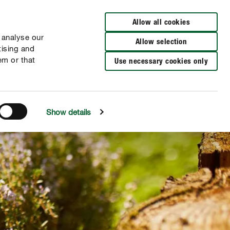
Verkooppunten
FR
FR
NL
NL
Allow all cookies
 analyse our
Allow selection
tising and
em or that
Use necessary cookies only
Show details