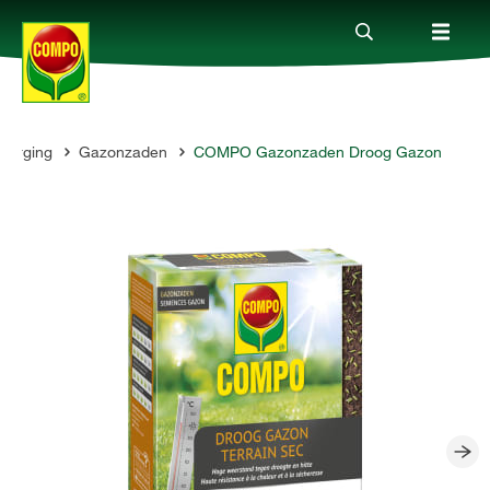
zorging
Gazonzaden
COMPO Gazonzaden Droog Gazon
Producten
Advies
Thema's
Tot je dienst
Onderneming