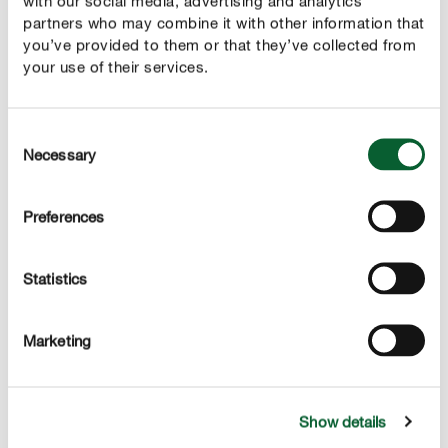
with our social media, advertising and analytics
Giet ongeveer 900 gram tarwebloem in een grote
partners who may combine it with other information that
you’ve provided to them or that they’ve collected from
kom, voeg het mengsel van gist en melk toe en klop
your use of their services.
alles goed op met een handmixer. Tip : voeg meer
meel toe als het deeg nog te kleverig is. Het deeg
mag niet meer aan de rand van de kom blijven
Consent
kleven.
Necessary
Selection
Dek de kom met een keukenhanddoek af en laat het
deeg op een warme plaats gedurende 50 minuten
Preferences
rijzen tot het in volume verdubbeld is.
Statistics
Schil de appels, verwijder het klokhuis, snijd de
appels in kleine blokjes en doe ze in een kom. Voeg
een eetlepel citroensap toe.
Marketing
Haal het deeg uit de kom, kneed het en verdeel het
in drie of vier stukken van gelijke grootte. Rol de
stukjes deeg één voor één uit op een werkblad met
Show details
bloem tot dunne rechthoeken. Bestrijk ze met