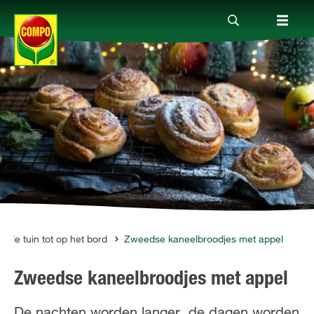
Producten
Advies
Thema's
Tot je dienst
n de tuin tot op het bord
Zweedse kaneelbroodjes met appel
Zweedse kaneelbroodjes met appel
Onderneming
De nachten worden langer, de dagen worden