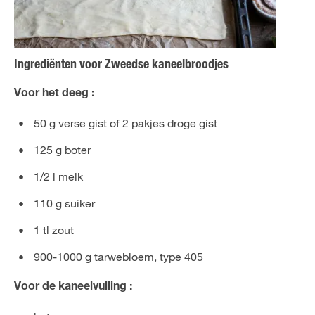
Ingrediënten voor Zweedse kaneelbroodjes
Voor het deeg :
50 g verse gist of 2 pakjes droge gist
125 g boter
1/2 l melk
110 g suiker
1 tl zout
900-1000 g tarwebloem, type 405
Voor de kaneelvulling :