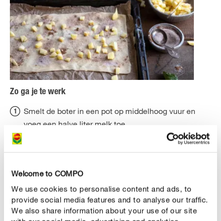
Zo ga je te werk
Smelt de boter in een pot op middelhoog vuur en
voeg een halve liter melk toe.
Verkruimel de verse gist en voeg op
kamertemperatuur toe aan het melkmengsel.
Opgelet : de melk mag niet te heet zijn. Meng alles
Welcome to COMPO
goed met behulp van een klopper.
We use cookies to personalise content and ads, to
provide social media features and to analyse our traffic.
Voeg suiker en een teelepel zout toe en roer deze
We also share information about your use of our site
onder het mengsel.