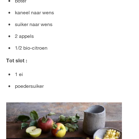
boter
kaneel naar wens
suiker naar wens
2 appels
1/2 bio-citroen
Tot slot :
1 ei
poedersuiker