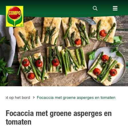
Producten
Advies
Thema's
Tot je dienst
n tot op het bord
Focaccia met groene asperges en tomaten
Focaccia met groene asperges en
Onderneming
tomaten