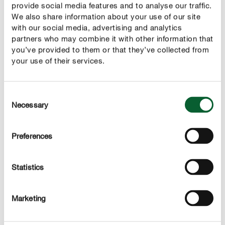
provide social media features and to analyse our traffic.
Laten we beginnen met het
dat tijd nodig heeft
gistdeeg
We also share information about your use of our site
om te rusten.
with our social media, advertising and analytics
partners who may combine it with other information that
Los de verse gist met suiker op in lauwwarm water
you’ve provided to them or that they’ve collected from
en laat ongeveer tien minuten rusten tot er kleine
your use of their services.
belletjes gevormd worden.
Meng de speltbloem en het zout in een grote kom.
Consent
Roer het gistwater erdoor en kneed vijf tot tien
Necessary
Selection
minuten samen met de olie tot een glad deeg.
Doe het afgewerkte deeg in een kom, dek af met een
Preferences
schone theedoek en laat rijzen tot het in volume
verdubbeld is.
Statistics
Marketing