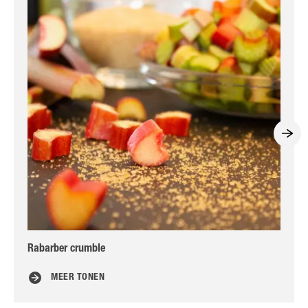
Rabarber crumble
Har
MEER TONEN