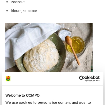
zeezout
kleurrijke peper
AAN HET WERK!
Welcome to COMPO
Bereiding
We use cookies to personalise content and ads, to