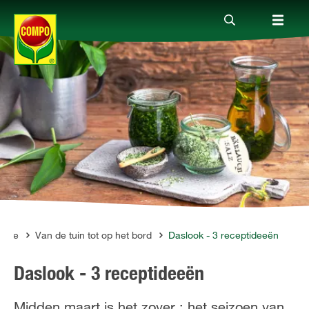
Producten
Advies
Thema's
Tot je dienst
ratie
Van de tuin tot op het bord
Daslook - 3 receptideeën
Daslook - 3 receptideeën
Onderneming
Midden maart is het zover : het seizoen van