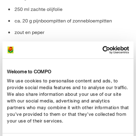
250 ml zachte olijfolie
ca. 20 g pijnboompitten of zonnebloempitten
zout en peper
Bereiding :
De klassieker onder de daslookrecepten is ongetwijfeld
de daslookpesto. En dat heeft een reden : met weinig
Welcome to COMPO
moeite kan je een heerlijk gerecht op basis van pesto en
We use cookies to personalise content and ads, to
pasta (of brood) op tafel toveren. Rooster de pijnboom- of
provide social media features and to analyse our traffic.
zonnebloempitten in een hete pan zonder olie
We also share information about your use of our site
gedurende enkele minuten. Roer daarbij regelmatig de
with our social media, advertising and analytics
pitten om. Eenmaal ze een lichtbruine kleur hebben,
partners who may combine it with other information that
moeten ze van het vuur worden gehaald.
you’ve provided to them or that they’ve collected from
your use of their services.
Was de daslook en hak die grof. Pureer de pitten, de
daslook en de olijfolie in een blender en breng op smaak