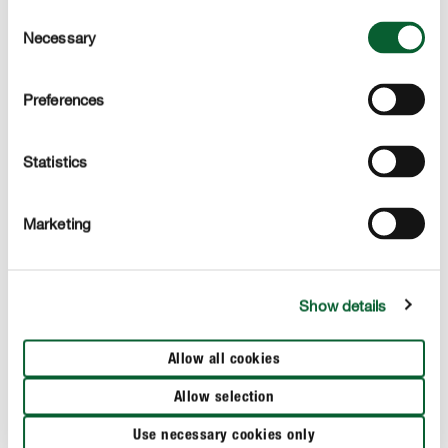
met peper en zout. Giet ten slotte de pesto in een pot
Consent
Necessary
Selection
(met schroefdop) en bedek die met een dun laagje
olijfolie. Zo blijft de pesta langer houdbaar.
Preferences
Statistics
Marketing
Show details
Allow all cookies
Allow selection
Heerlijke geschenken
Use necessary cookies only