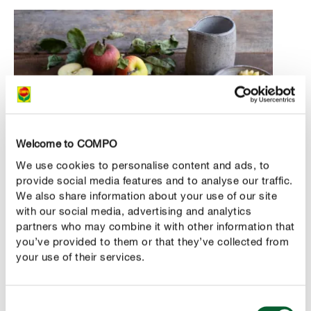
Welcome to COMPO
We use cookies to personalise content and ads, to
provide social media features and to analyse our traffic.
We also share information about your use of our site
with our social media, advertising and analytics
Voici la recette
partners who may combine it with other information that
you’ve provided to them or that they’ve collected from
Dans une casserole, faire fondre le beurre à feu doux
your use of their services.
et ajouter un demi-litre de lait.
Émietter la levure fraîche et l’ajouter au mélange
Consent
beurre-lait à température ambiante. Le lait ne doit