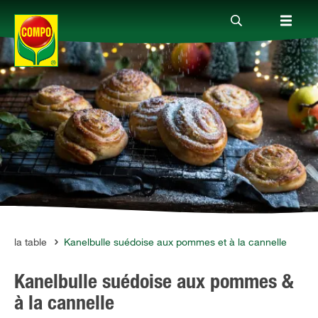
Produits
Conseil
Thèmes
Service
n à la table
Kanelbulle suédoise aux pommes et à la cannelle
Kanelbulle suédoise aux pommes &
Qui sommes-nous?
à la cannelle