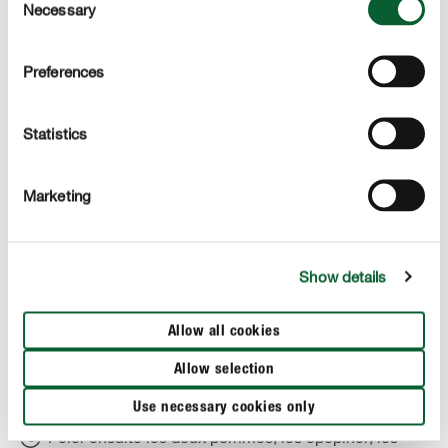
Necessary
Selection
pas être trop chaud pour permettre à la levure de
s’activer. Mélanger au fouet à neige.
Preferences
Ajouter le sucre et une cuillère à café de sel, puis
mélanger.
Statistics
Dans un grand saladier, verser environ 900 g de
farine, incorporer le mélange lait-levure et bien
Marketing
travailler au batteur à main avec crochet pétrisseur.
Conseil : si la pâte est encore collante, rajouter de la
farine. La pâte doit bien se décoller des bords du
Show details
saladier.
Recouvrir ce dernier d’un torchon de cuisine et
Allow all cookies
laisser reposer environ 50 minutes à un endroit
Allow selection
chaud, jusqu’à ce que le volume de la pâte ait
doublé.
Use necessary cookies only
Peler ensuite les deux pommes, les épépiner, les