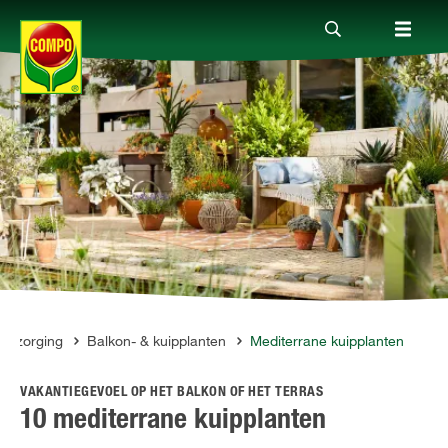
Producten
Advies
Thema's
Tot je dienst
verzorging
Balkon- & kuipplanten
Mediterrane kuipplanten
VAKANTIEGEVOEL OP HET BALKON OF HET TERRAS
Onderneming
10 mediterrane kuipplanten