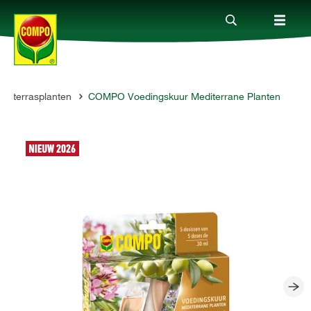
 & terrasplanten
COMPO Voedingskuur Mediterrane Planten
Producten
Advies
Thema's
Tot je dienst
Onderneming