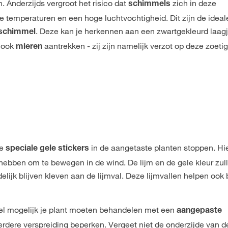
 Anderzijds vergroot het risico dat
zich in deze
schimmels
e temperaturen en een hoge luchtvochtigheid. Dit zijn de ideal
. Deze kan je herkennen aan een zwartgekleurd laag
schimmel
 ook
aantrekken - zij zijn namelijk verzot op deze zoeti
mieren
je
in de aangetaste planten stoppen. Hier
speciale gele stickers
 hebben om te bewegen in de wind. De lijm en de gele kleur zull
delijk blijven kleven aan de lijmval. Deze lijmvallen helpen ook b
snel mogelijk je plant moeten behandelen met een
aangepaste
verdere verspreiding beperken. Vergeet niet de onderzijde van d