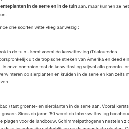
aan, maar kunnen ze he
enteplanten in de serre en in de tuin
ten.
nde drie soorten witte vlieg aanwezig :
ook in de tuin - komt vooral de kaswittevlieg (Trialeurodes
 oorspronkelijk uit de tropische streken van Amerika en deed ei
. In onze contreien tast de kaswittevlieg vrijwel alle groente- e
verwinteren op sierplanten en kruiden in de serre en kan zelfs
even.
aci) tast groente- en sierplanten in de serre aan. Vooral kersts
 gevaar. Sinds de jaren '80 wordt de tabakswittevlieg beschou
te plagen voor de landbouw. Schimmelpathogenen nestelen zi
an deze insecten die achterblijven op de aangetaste planten. 