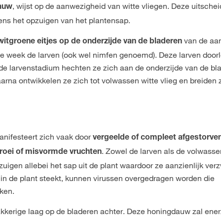
, wijst op de aanwezigheid van witte vliegen. Deze uitschei
auw
dens het opzuigen van het plantensap.
van de aa
witgroene eitjes op de onderzijde van de bladeren
ne week de larven (ook wel nimfen genoemd). Deze larven door
ede larvenstadium hechten ze zich aan de onderzijde van de bl
aarna ontwikkelen ze zich tot volwassen witte vlieg en breiden 
anifesteert zich vaak door
vergeelde of compleet afgestorve
. Zowel de larven als de volwass
groei of misvormde vruchten
zuigen allebei het sap uit de plant waardoor ze aanzienlijk ver
 in de plant steekt, kunnen virussen overgedragen worden die
ken.
akkerige laag op de bladeren achter. Deze honingdauw zal ener