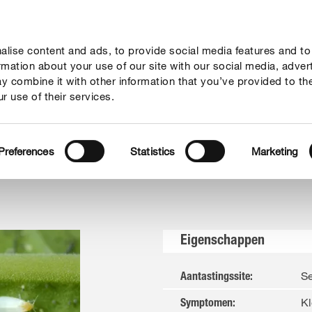
lise content and ads, to provide social media features and to
vies
Thema's
Tot je dienst
Onderneming
ormation about your use of our site with our social media, adver
y combine it with other information that you’ve provided to th
r use of their services.
Preferences
Statistics
Marketing
Eigenschappen
Se
Aantastingssite
:
Kl
Symptomen
: