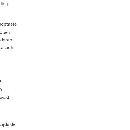
ding
ngetaste
lopen
aderen
ze zich
n
en
zwakt.
zijds de