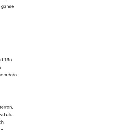
t ganse
nd 19e
n
 meerdere
terren,
wd als
ch
Qua