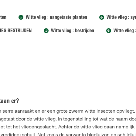
rten
Witte vlieg : aangetaste planten
Witte vlieg : 
LIEG BESTRIJDEN
Witte vlieg : bestrijden
Witte vlieg
taan er?
de serre aanraakt en er een grote zwerm witte insecten opvliegt,
angetast door de witte vlieg. In tegenstelling tot wat de naam do
et tot het vliegengeslacht. Achter de witte vlieg gaan namelijk
eyrodidae) schuil. Net zoals de verwante bladluizen en schildlu