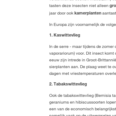
tasten deze insecten niet alleen
gro
jaar door ook
aantas
kamerplanten
In Europa zijn voornamelijk de volge
1. Kaswittevlieg
In de serre - maar tijdens de zomer 
vaporariorum) voor. Dit insect komt
eeuw zijn intrede in Groot-Brittannië
sierplanten aan. De plaag weet te o
dagen met vriestemperaturen overl
2. Tabakswittevlieg
Ook de tabakswittevlieg (Bemisia tab
geraniums en hibiscussoorten lopen
een van de economisch belangrijks
namelijk vaak op de uitwerpselen v