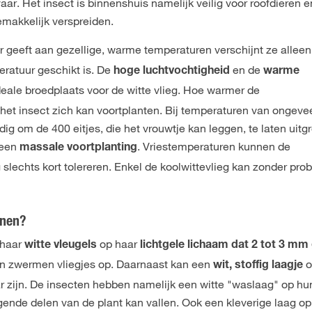
aar. Het insect is binnenshuis namelijk veilig voor roofdieren 
emakkelijk verspreiden.
ur geeft aan gezellige, warme temperaturen
verschijnt ze alleen
eratuur geschikt is. De
en de
hoge luchtvochtigheid
warme
ideale broedplaats voor de witte vlieg. Hoe warmer de
het insect zich kan voortplanten. Bij temperaturen van ongeve
ig om de 400 eitjes, die het vrouwtje kan leggen, te laten uitg
t een
. Vriestemperaturen kunnen de
massale voortplanting
 slechts kort tolereren. Enkel de koolwittevlieg kan zonder pr
nnen?
 haar
op haar
witte vleugels
lichtgele lichaam dat 2 tot 3 mm
egen zwermen vliegjes op. Daarnaast kan een
o
wit, stoffig laagje
r zijn. De insecten hebben namelijk een witte "waslaag" op hu
gende delen van de plant kan vallen. Ook een kleverige laag op