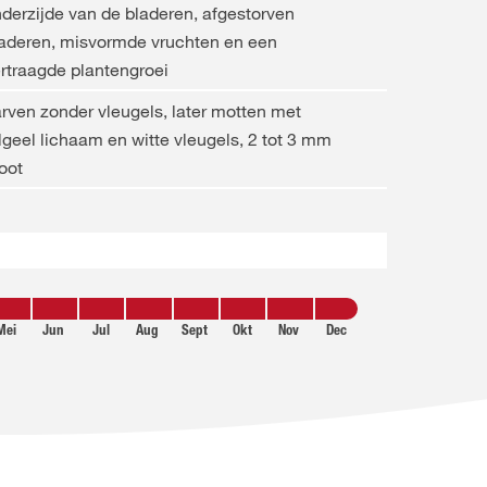
derzijde van de bladeren, afgestorven
aderen, misvormde vruchten en een
rtraagde plantengroei
rven zonder vleugels, later motten met
lgeel lichaam en witte vleugels, 2 tot 3 mm
oot
Mei
Jun
Jul
Aug
Sept
Okt
Nov
Dec