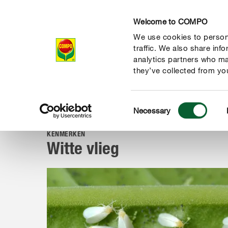
Welcome to COMPO
We use cookies to persona
Producten
Ad
traffic. We also share inf
analytics partners who ma
they’ve collected from you
Consent
Advies
Ziekten & plagen
Insecten
Witte vlieg
Necessary
COMPO
Selection
KENMERKEN
Witte vlieg
de natuur