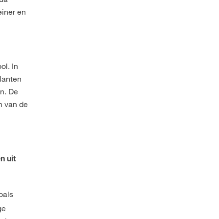
einer en
ol. In
planten
en. De
n van de
n uit
oals
ge