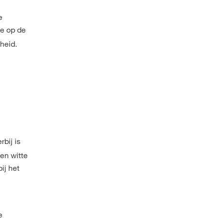
e
je op de
gheid.
bij is
en witte
ij het
e