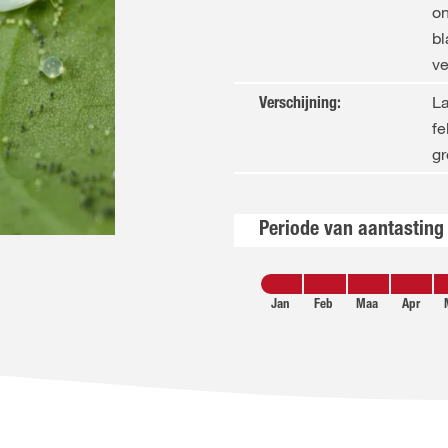
on
bl
ve
La
Verschijning
:
fe
gr
Periode van aantasting
Jan
Feb
Maa
Apr