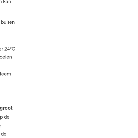
en kan
 buiten
er 24°C
roeien
obleem
 groot
p de
n
 de