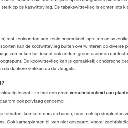
el sterk op de kaswittevlieg. De tabakswittevlieg is echter iets kl
lla) tast koolsoorten aan zoals boerenkool, spruiten en savooiko
gsoorten kan de koolwittevlieg buiten overwinteren op diverse 
roege zomer kan het insect ook andere groentesoorten aantast
hoogtepunt. De koolwittevlieg kan je gemakkelijk onderscheide
an de donkere vlekken op de vleugels.
t?
ieskeurig insect - ze tast een grote
verscheidenheid aan plante
 daarom ook polyfaag genoemd.
 op tomaten, komkommers en bonen, maar ook op sierplanten z
ms. Ook kamerplanten blijven niet gespaard. Vooral zachtbladi