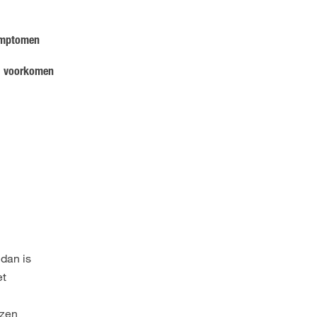
symptomen
 : voorkomen
 dan is
et
izen