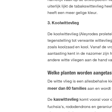
uiterlijk lijkt de tabakswittevlieg he
heeft een meer gelige kleur.
3. Koolwittevlieg
De koolwittevlieg (Aleyrodes prolete
tegenstelling tot verwante wittevlie
zoals koolzaad en kool. Vanaf de v
aantasting kent in de nazomer zijn 
andere witte vliegen aan de hand v
Welke planten worden aangetas
De witte vlieg is een allesbehalve k
aan en wordt
meer dan 80 families
De
komt vooral voor
kaswittevlieg
fuchsia's, rododendrons en geraniu