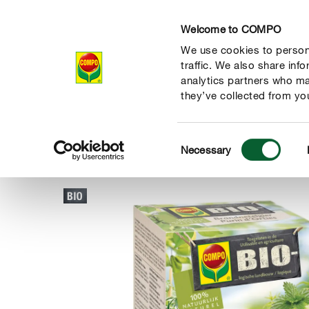
Welcome to COMPO
We use cookies to persona
Producten
Ad
traffic. We also share inf
analytics partners who ma
they’ve collected from you
Consent
Producten
Gewasbescherming
Bestrijding van insecten
Necessary
COMPO
Selection
de natuur