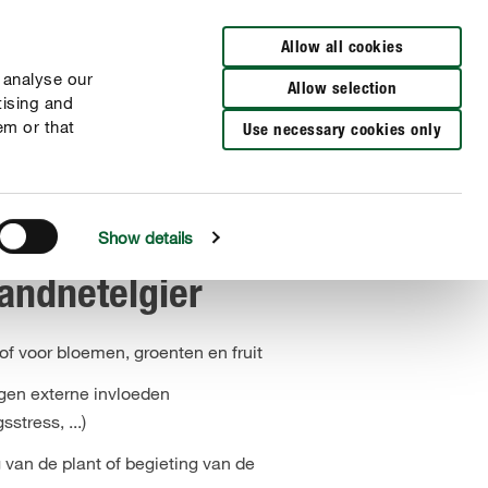
Verkooppunten
NL
NL
FR
FR
Allow all cookies
 analyse our
Allow selection
tising and
em or that
Use necessary cookies only
Show details
andnetelgier
of voor bloemen, groenten en fruit
gen externe invloeden
stress, ...)
 van de plant of begieting van de