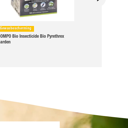
Gewasbescherming
Gewasbeschermin
OMPO Bio Insecticide Bio Pyrethrex
COMPO Karate Ga
arden