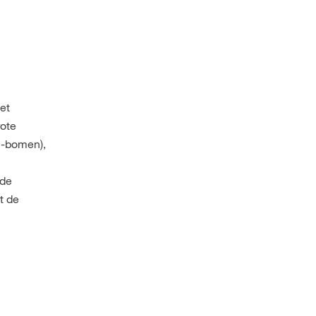
et
rote
n -bomen),
 de
t de