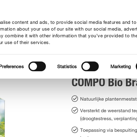
lise content and ads, to provide social media features and to
vies
Thema's
Tot je dienst
Onderneming
ormation about your use of our site with our social media, adver
y combine it with other information that you’ve provided to th
r use of their services.
COMPO Bio Brandnetelgier
Preferences
Statistics
Marketing
COMPO Bio Br
Natuurlijke plantenmestst
Versterkt de weerstand te
(droogtestress, verplantings
Toepassing via bespuiting