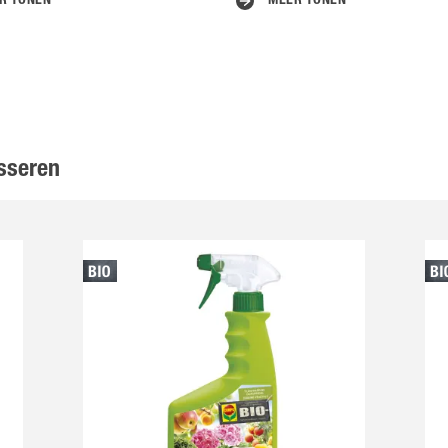
R TONEN
MEER TONEN
sseren