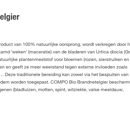
elgier
oduct van 100% natuurlijke oorsprong, wordt verkregen door h
md ‘weken’ (maceratie) van de bladeren van Urtica diocia (G
tuurlijke plantenmeststof voor bloemen (rozen, sierstruiken e
nten en geeft ze meer weerstand tegen externe invloeden zoals
 … Deze traditionele bereiding kan zowel via het bespuiten van
 bodem worden toegepast. COMPO Bio Brandnetelgier bescherm
enen (bladluizen, motten, spint, witziekte, valse meeldauw,