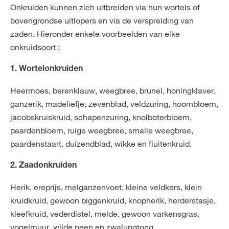
Onkruiden kunnen zich uitbreiden via hun wortels of
bovengrondse uitlopers en via de verspreiding van
zaden. Hieronder enkele voorbeelden van elke
onkruidsoort :
1. Wortelonkruiden
Heermoes, berenklauw, weegbree, brunel, honingklaver,
ganzerik, madeliefje, zevenblad, veldzuring, hoornbloem,
jacobskruiskruid, schapenzuring, knolboterbloem,
paardenbloem, ruige weegbree, smalle weegbree,
paardenstaart, duizendblad, wikke en fluitenkruid.
2. Zaadonkruiden
Herik, ereprijs, melganzenvoet, kleine veldkers, klein
kruidkruid, gewoon biggenkruid, knopherik, herderstasje,
kleefkruid, vederdistel, melde, gewoon varkensgras,
vogelmuur, wilde peen en zwalungtong.