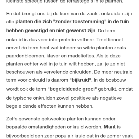
kleinste spleetje tussen de terrastegels in te palmen.
En dat brengt ons bij de kern van de zaak : onkruiden zijn
alle
planten die zich "zonder toestemming" in de tuin
. De term
hebben gevestigd en niet gewenst zijn
onkruid is dus voor interpretatie vatbaar. Traditioneel
omvat de term heel wat inheemse wilde planten zoals
paardenbloemen, klaver en madeliefjes. Als je deze
planten echter wél in je tuin wilt hebben, zal je ze niet
beschouwen als vervelende onkruiden. De meer neutrale
term voor onkruid is daarom
. In de bosbouw
"bijkruid"
wordt ook de term
gebruikt, omdat
"begeleidende groei"
de typische onkruiden zowel positieve als negatieve
begeleidende effecten kunnen hebben.
Zelfs gewenste gekweekte planten kunnen onder
bepaalde omstandigheden onkruid worden.
is
Munt
bijvoorbeeld een zeer populair kruid dat in de zomer vaak