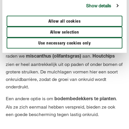
. Deze laag heeft ook het voordeel dat de grond in
Show details
mulch
de zomer minder snel uitdroogt en je minder vaak naar
de tuinslang hoeft te grijpen.
Allow all cookies
Er zijn verschillende opties : schors, houtsnippers,
Allow selection
miscanthus...
is het ideale mulchmateriaal voor
Schors
Use necessary cookies only
bloembedden. Voor het mulchen van groentebedden
raden we
aan.
miscanthus (olifantsgras)
Houtchips
zien er heel aantrekkelijk uit op paden of onder bomen of
grotere struiken. De mulchlagen vormen hier een soort
onkruidbarrière, zodat de groei van onkruid wordt
onderdrukt.
Een andere optie is om
.
bodembedekkers te planten
Als ze zich eenmaal hebben verspreid, bieden ze ook
een goede bescherming tegen lastig onkruid.