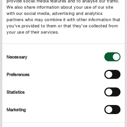
provide social media features and to analyse our traffic.
We also share information about your use of our site
with our social media, advertising and analytics
partners who may combine it with other information that
you’ve provided to them or that they’ve collected from
your use of their services.
Consent
Necessary
Selection
1. Onkruid voorkomen in bloemperken
Preferences
Om je planten te beschermen tegen dominante en
Statistics
krachtige buurplanten, moet er na het planten
zo weinig
zijn. Voor zaadonkruiden zijn open
mogelijk open grond
stukken grond in bloembedden een uitnodiging om zich
Marketing
te vestigen. Het is daarom het beste om de grond in het
bloembed te bedekken met een
beschermende laag