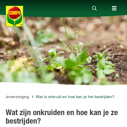
Producten
Advies
Thema's
Tot je dienst
Tuinverzorging
Wat is onkruid en hoe kan je het bestrijden?
Wat zijn onkruiden en hoe kan je ze
Onderneming
bestrijden?