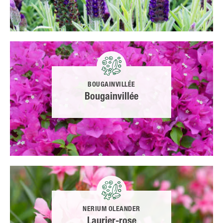
BOUGAINVILLÉE
Bougainvillée
NERIUM OLEANDER
Laurier-rose