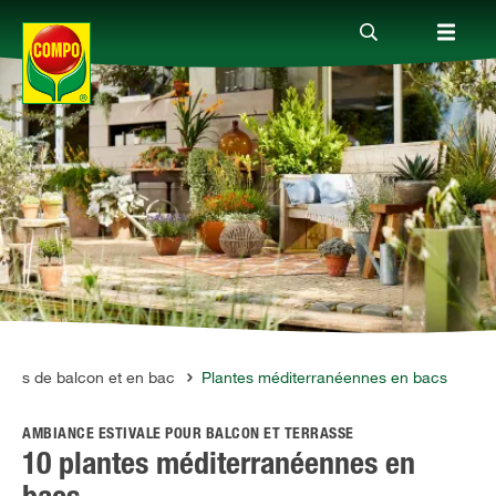
Produits
Conseil
Thèmes
Service
ntes de balcon et en bac
Plantes méditerranéennes en bacs
AMBIANCE ESTIVALE POUR BALCON ET TERRASSE
Qui sommes-nous?
10 plantes méditerranéennes en