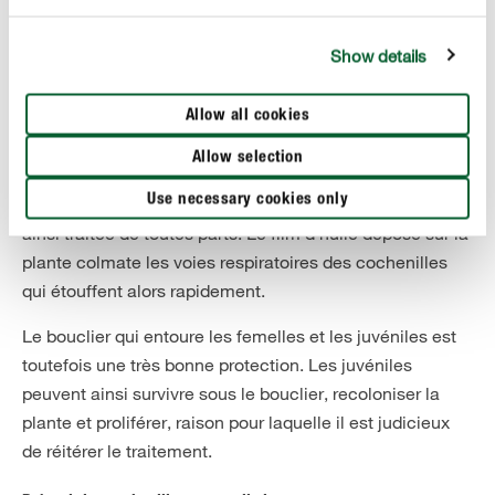
Combattre les cochenilles - avec des produits phytosanitaires
Show details
naturels
L’utilisation de produits phytosanitaires à base d’huile de
colza permet de combattre les infestations plus
Allow all cookies
importantes de cochenilles. Ces produits existent en
Allow selection
version concentrée à mélanger à de l’eau avant usage,
Use necessary cookies only
ou en version prête à l’emploi en spray. La plante sera
ainsi traitée de toutes parts. Le film d’huile déposé sur la
plante colmate les voies respiratoires des cochenilles
qui étouffent alors rapidement.
Le bouclier qui entoure les femelles et les juvéniles est
toutefois une très bonne protection. Les juvéniles
peuvent ainsi survivre sous le bouclier, recoloniser la
plante et proliférer, raison pour laquelle il est judicieux
de réitérer le traitement.