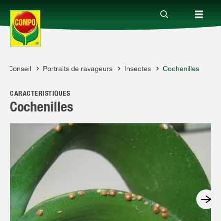
Conseil
Portraits de ravageurs
Insectes
Cochenilles
Produits
OMPO
CARACTÉRISTIQUES
Conseil
Cochenilles
Thèmes
Service
Qui sommes-nous?