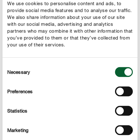
We use cookies to personalise content and ads, to
hôte au jardin : pins, buis, ifs, prunelliers, rosiers,
provide social media features and to analyse our traffic.
arbustes baccifères, fruitiers ou autres plantes
We also share information about your use of our site
d'ornement.
with our social media, advertising and analytics
partners who may combine it with other information that
Combattre les cochenilles - premières mesures
you’ve provided to them or that they’ve collected from
your use of their services.
Si vous détectez une attaque de cochenilles, isolez
immédiatement la plante pour éviter toute propagation à
ses voisines. Les cochenilles sont difficiles à combattre,
Consent
car les femelles s'accrochent vraiment à la plante. Alors
Necessary
Selection
qu’un arrosage au jet d'eau permet de chasser les
pucerons, cette méthode n'est pas assez puissante pour
Preferences
s’attaquer aux cochenilles. Un essuyage humide ou un
brossage de ces ravageurs s’avèrent ici nettement plus
efficaces. Toutefois il faut faire preuve de prudence pour
Statistics
ne pas abîmer les tiges et les feuilles. Cette méthode est
toutefois moins prometteuse en cas d’infestation
Marketing
avancée.