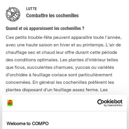
LUTTE
Combattre les cochenilles
Quand et où apparaissent les cochenilles ?
Ces petits trouble-fête peuvent apparaître toute l'année,
avec une haute saison en hiver et au printemps. L'air de
chauffage sec et chaud leur offre durant cette période
des conditions optimales. Les plantes d'intérieur telles
que ficus, succulentes charnues, yuccas ou variétés
d’orchidée à feuillage coriace sont particulièrement
concernées. En général les cochenilles préfèrent les
plantes disposant d'un feuillage assez ferme. Les
plantes en bac hivernées à l’intérieur telles qu'agrumes
ou laurier-rose sont également menacées. Elles sont, de
plus, souvent affaiblies en hiver par le manque de
lumière, facilitant ainsi les choses aux ravageurs. Mais
Welcome to COMPO
nombre de cochenilles recherchent aussi leur plante