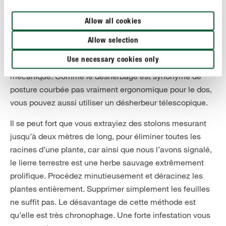
d’utiliser un désherbeur mécanique dès le mois de mars.
Allow all cookies
Car plus les plantes sont jeunes, plus il est facile de s’en
débarrasser, puisqu’elles ne sont pas encore bien
Allow selection
enracinées. Ôtez le lierre terrestre avec ses racines.
Use necessary cookies only
Vous pouvez utiliser une petite pelle ou un désherbeur
mécanique. Comme le désherbage est synonyme de
posture courbée pas vraiment ergonomique pour le dos,
vous pouvez aussi utiliser un désherbeur télescopique.
Il se peut fort que vous extrayiez des stolons mesurant
jusqu’à deux mètres de long, pour éliminer toutes les
racines d’une plante, car ainsi que nous l’avons signalé,
le lierre terrestre est une herbe sauvage extrêmement
prolifique. Procédez minutieusement et déracinez les
plantes entièrement. Supprimer simplement les feuilles
ne suffit pas. Le désavantage de cette méthode est
qu’elle est très chronophage. Une forte infestation vous