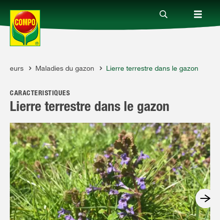
avageurs
Maladies du gazon
Lierre terrestre dans le gazon
Produits
CARACTÉRISTIQUES
Conseil
Lierre terrestre dans le gazon
Thèmes
Service
Qui sommes-nous?