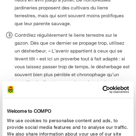
jardineries proposent des cultivars du lierre
terrestres, mais qui sont souvent moins prolifiques
que leur parente sauvage.
Contrôlez régulièrement le lierre terrestre sur le
gazon. Dès que ce dernier se propage trop, utilisez
un désherbeur. « L’avenir appartient à ceux qui se
lèvent tôt » est ici un proverbe tout à fait adapté : si
vous laissez passer trop de temps, le désherbage est
souvent bien plus pénible et chronophage qu’un
contrôle régulier et un arrachage éventuel.
Tondre correctement et régulièrement est également
très important pour fortifier le gazon et ne laisser
aucune chance aux adventices. Ce qui signifie :
Welcome to COMPO
tondre le gazon de moins d’un tiers. Car une tonte
We use cookies to personalise content and ads, to
radicale — par exemple après les vacances d’été —
provide social media features and to analyse our traffic.
affaiblit le gazon. Il est préférable de tondre plus
We also share information about your use of our site