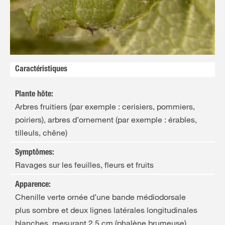
FR
NL
Caractéristiques
Plante hôte
:
Arbres fruitiers (par exemple : cerisiers, pommiers,
poiriers), arbres d’ornement (par exemple : érables,
tilleuls, chêne)
Symptômes
:
Ravages sur les feuilles, fleurs et fruits
Apparence
:
Chenille verte ornée d’une bande médiodorsale
plus sombre et deux lignes latérales longitudinales
blanches, mesurant 2,5 cm (phalène brumeuse),