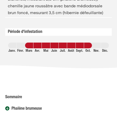
chenille jaune roussâtre avec bande médiodorsale
brun foncé, mesurant 3,5 cm (hibernie défeuillante)
Période d'infestation
Janv.
Févr.
Mars
Avr.
Mai
Juin
Juil.
Août
Sept.
Oct.
Nov.
Déc.
Sommaire
Phalène brumeuse