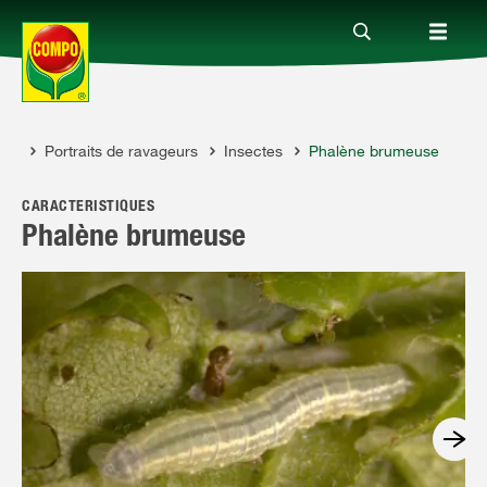
eil
Portraits de ravageurs
Insectes
Phalène brumeuse
Produits
CARACTÉRISTIQUES
Conseil
Phalène brumeuse
Thèmes
Service
Qui sommes-nous?