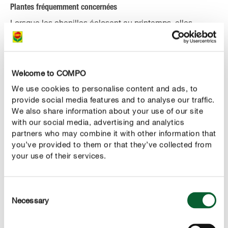
Plantes fréquemment concernées
Lorsque les chenilles éclosent au printemps, elles
commencent sans délai leur travail d’ingestion. Elles
infestent volontiers les arbres tels que cerisiers,
pommiers, poiriers
ou pruniers. Mais les feuillus comme
Welcome to COMPO
les érables, chênes, tilleuls ou prunelliers figurent aussi
en très bonne place à leur menu. Le problème est que si
We use cookies to personalise content and ads, to
provide social media features and to analyse our traffic.
les chenilles ne trouvent plus assez de nourriture sur leur
We also share information about your use of our site
plante hôte, elles sautent alors sur d'autres arbres : elles
with our social media, advertising and analytics
s'arriment à un long fil vert, suspendu librement au bout
partners who may combine it with other information that
d’une branche et se laissent emporter à la faveur du vent
you’ve provided to them or that they’ve collected from
vers un arbre voisin encore en bonne santé.
your use of their services.
Cheimatobies - espèces similaires
Consent
Parallèlement à la phalène brumeuse, il existe l’hibernie
Necessary
Selection
défeuillante (Erannis defoliaria). Contrairement à la
phalène brumeuse, ce papillon de nuit est un peu plus