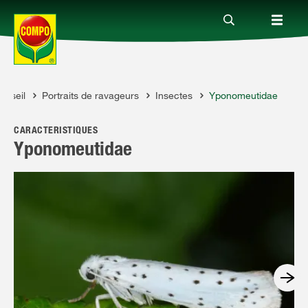
onseil
Portraits de ravageurs
Insectes
Yponomeutidae
Produits
PO
CARACTÉRISTIQUES
Conseil
Yponomeutidae
Thèmes
Service
Qui sommes-nous?