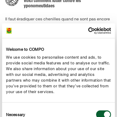
Voici comment lutter contre les
yponomeutidaes
Il faut éradiquer ces chenilles quand ne sont pas encore
à l’abri dans leur cocon. Pulvérisez un insecticide sur les
chenilles.
Plus d’informations sur les maladies et ravageurs
Welcome to COMPO
We use cookies to personalise content and ads, to
provide social media features and to analyse our traffic.
We also share information about your use of our site
with our social media, advertising and analytics
partners who may combine it with other information that
you’ve provided to them or that they’ve collected from
your use of their services.
Consent
Necessary
Selection