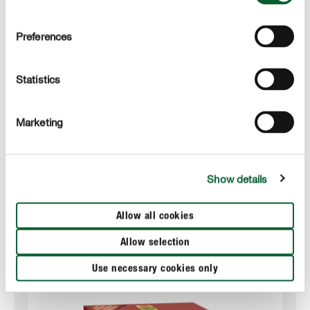
Preferences
Statistics
Marketing
Que sont les mauvaises herbes - et comment s’en
Ta
débarrasser ?
MONTRER PLUS
Show details
Allow all cookies
Produits pour lutter contre les nuisibles
Allow selection
Use necessary cookies only