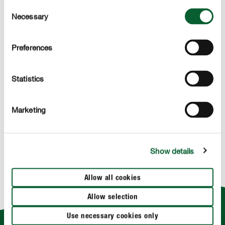
opslagvermogen van water en lucht, voor een optimale
Consent
ontwikkeling van je planten.
Necessary
Selection
Preferences
Statistics
Marketing
Show details
Allow all cookies
Allow selection
Use necessary cookies only