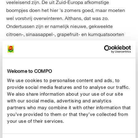
veeleisend zijn. De uit Zuid-Europa afkomstige
boompjes doen het hier 's zomers goed, maar moeten
wel vorstvrij overwinteren. Althans, dat was zo.
Ondertussen zijn er namelijk nieuwe, gekweekte
citroen-, sinaasappel-, grapefruit- en kumquatsoorten
die ook tegen temperaturen onder nul kunnen. Als je ze
warm inpakt en op een beschutte plek zet, overleven ze
dapper de kou buiten en belonen ze je in de zomer met
geurige bloemen en sappige vruchten. Geschikte
Welcome to COMPO
metgezellen voor de boompjes zijn andere planten uit
We use cookies to personalise content and ads, to
het mediterrane gebied, zoals laurier, oleander, lavendel
provide social media features and to analyse our traffic.
en rozemarijn. Om te waarborgen dat je buitenlandse
We also share information about your use of our site
gasten zich thuis voelen op je balkon, moet je ze vooral
with our social media, advertising and analytics
goed verzorgen. De formuleringen van onze speciale
partners who may combine it with other information that
potgronden zijn samengesteld voor de specifieke
you’ve provided to them or that they’ve collected from
your use of their services.
vereisten van de planten waarvoor ze zijn bedoeld. Al
onze potgronden worden gekenmerkt door een groot