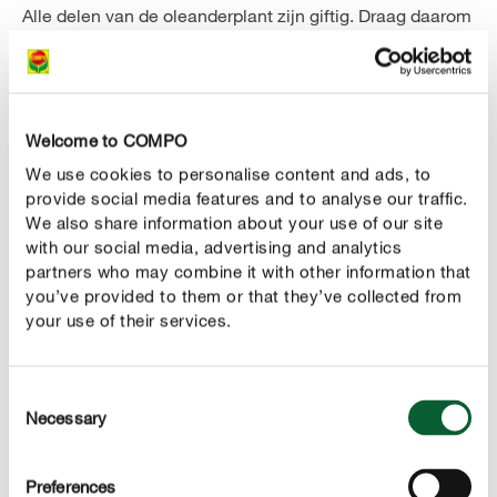
Alle delen van de oleanderplant zijn giftig. Draag daarom
kledij met lange mouwen en handschoenen tijdens het
snoeien.
Welcome to COMPO
Oleander snoeien - zo ga je te werk
We use cookies to personalise content and ads, to
Of hij nu oud is, ziek is of er maar triestig uitziet : bij het
provide social media features and to analyse our traffic.
snoeien van een oleanderstruik hoef je je niet in te
We also share information about your use of our site
houden. Zorg er alleen voor dat je je oleander
with our social media, advertising and analytics
niet te
partners who may combine it with other information that
, anders bloeit hij volgend jaar
veel terugsnoeit
you’ve provided to them or that they’ve collected from
misschien niet. Knip oude takken
boven een bladpaar
your use of their services.
altijd af, zodat de oleander daar weer kan uitlopen. Zieke
of volledig dode takken kun je
direct aan de basis
Consent
afsnijden.
Necessary
Selection
Preferences