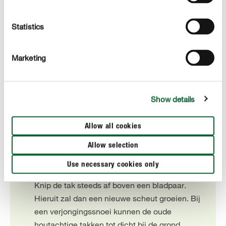
Wat mag je afknippen?
Volgende takken mogen worden verwijderd of
Statistics
ingekort :
knip dode, zieke of
Marketing
Dode of zieke takken :
beschadigde takken direct bij de basis af zodat
er geen stompjes overblijven.
Show details
om veroudering
Oude en houtachtige takken :
te voorkomen, moet je eerst de oudere takken
Allow all cookies
terugsnoeien. Snoei ze terug tot de gewenste
lengte, idealiter niet meer dan 1/3 van de tak.
Allow selection
Jonge scheuten moet je laten staan, want die
Use necessary cookies only
zorgen voor een rijke bloei in het volgende jaar.
Knip de tak steeds af boven een bladpaar.
Hieruit zal dan een nieuwe scheut groeien. Bij
een verjongingssnoei kunnen de oude
houtachtige takken tot dicht bij de grond