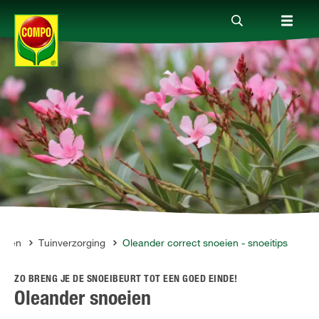
Producten
Advies
Thema's
Tot je dienst
anten
Tuinverzorging
Oleander correct snoeien - snoeitips
ZO BRENG JE DE SNOEIBEURT TOT EEN GOED EINDE!
Onderneming
Oleander snoeien