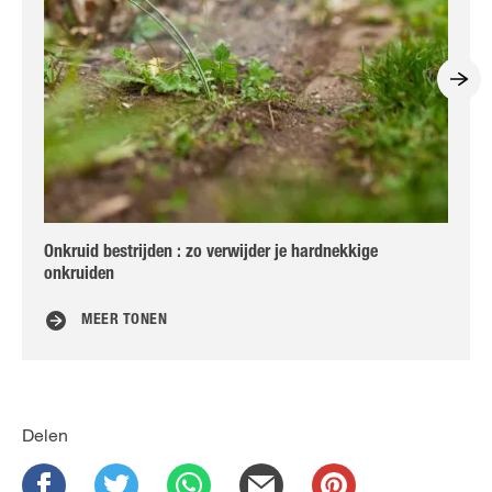
Onkruid bestrijden : zo verwijder je hardnekkige
Bo
onkruiden
MEER TONEN
Delen