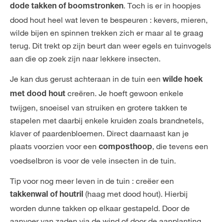
. Toch is er in hoopjes
dode takken of boomstronken
dood hout heel wat leven te bespeuren : kevers, mieren,
wilde bijen en spinnen trekken zich er maar al te graag
terug. Dit trekt op zijn beurt dan weer egels en tuinvogels
aan die op zoek zijn naar lekkere insecten.
Je kan dus gerust achteraan in de tuin een
wilde hoek
creëren. Je hoeft gewoon enkele
met dood hout
twijgen, snoeisel van struiken en grotere takken te
stapelen met daarbij enkele kruiden zoals brandnetels,
klaver of paardenbloemen. Direct daarnaast kan je
plaats voorzien voor een
, die tevens een
composthoop
voedselbron is voor de vele insecten in de tuin.
Tip voor nog meer leven in de tuin : creëer een
(haag met dood hout). Hierbij
takkenwal of houtril
worden dunne takken op elkaar gestapeld. Door de
aanvoer van zaden via de wind of door de aanplanting