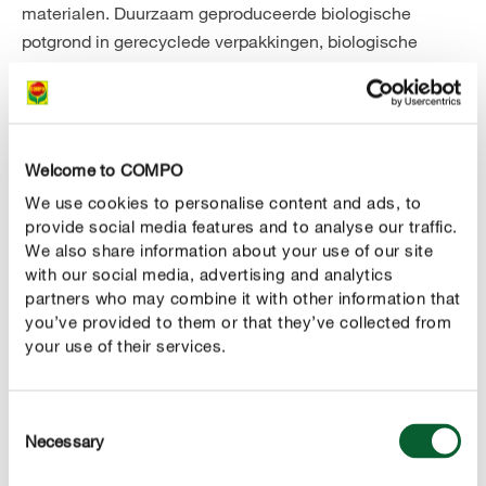
materialen. Duurzaam geproduceerde biologische
potgrond in gerecyclede verpakkingen, biologische
meststoffen die natuurlijke materialen zoals schapenwol
bevatten, lavameel of plantaardige grondstoffen bieden
hier een duurzame oplossing.
Welcome to COMPO
wil je je natuurlijke tuin enkel met plantaardige
Tip :
producten onderhouden? Kies dan zeker voor de
We use cookies to personalise content and ads, to
provide social media features and to analyse our traffic.
producten uit het
-
COMPO Organic & Recycled
We also share information about your use of our site
assortiment. De potgrond en de meststoffen bestaan
with our social media, advertising and analytics
voor 100% uit plantaardige en natuurlijke grondstoffen
partners who may combine it with other information that
zoals aardappelmelasse of suikerbietenvinasse, die bij
you’ve provided to them or that they’ve collected from
de voedselproductie overblijven en door COMPO in de
your use of their services.
vorm van meststof aan de natuur worden teruggegeven.
Consent
Necessary
ECOLOGISCH, VEGAN EN DUURZAAM
Selection
Van de natuur, voor de natuur