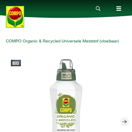
COMPO Organic & Recycled Universele Meststof (vloeibaar)
Producten
Advies
Thema's
Tot je dienst
Onderneming