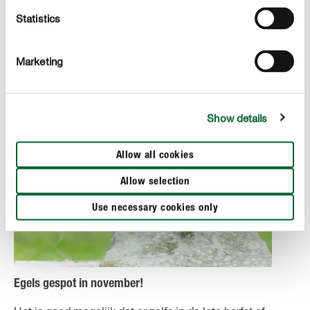
gewoon ontspannen met een kopje thee in de warme
woonkamer zonder je al te veel zorgen te maken over de
Statistics
tuin.
Marketing
Show details
Allow all cookies
Allow selection
Use necessary cookies only
Egels gespot in november!