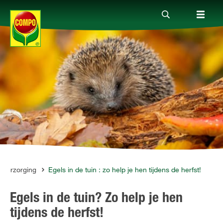
Producten
Advies
Thema's
Tot je dienst
nverzorging
Egels in de tuin : zo help je hen tijdens de herfst!
Egels in de tuin? Zo help je hen
Onderneming
tijdens de herfst!