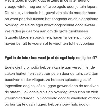
Het is goed mogelijk dat er zelfs in de late herfst of
vroege winter nog een of twee egels door je tuin lopen.
Dit kan bijvoorbeeld het geval zijn als de moeder heen
en weer pendelt tussen het zoognest en de slaapplaats
overdag, of als de egel wordt opgeschrikt door lawaai.
We raden je daarom aan om de grote tuinklussen
(stapels bladeren opruimen, hagen snoeien, ...) vóór
november uit te voeren of te wachten tot het voorjaar.
Egel in de tuin : hoe weet je of de egel hulp nodig heeft?
Egels die hulp nodig hebben kan je aan verschillende
zaken herkennen : ze strompelen door de tuin, ze zitten
bedolven onder vliegen, ze hebben spleetoogjes of
ingevallen oogjes, of ze liggen gewond aan de rand van
de straat. Ook egels die zich overdag laten zien en zich
vreemd gedragen, bijvoorbeeld door te wankelen of door
op hun zij te gaan liggen, hebben jouw hulp nodig.