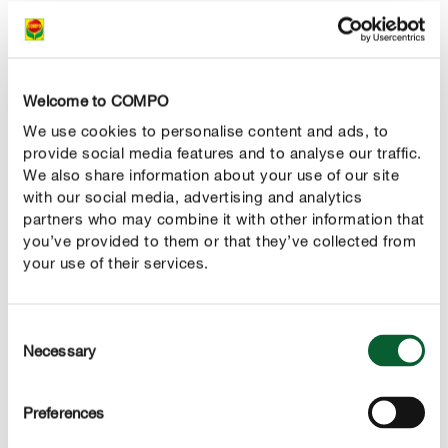
Vooral wanneer de maaier onder de haag doorrijdt, waar
egels zich vaak hebben teruggetrokken, kan dit voor de
diertjes fataal zijn. Laat daarom je robotmaaier onder
jouw waakzame oog overdag zijn werk doen. Idealiter
Welcome to COMPO
zoek je vooraf in de tuin naar egels en maai je de randen
We use cookies to personalise content and ads, to
van je grasmat handmatig zodat er geen ongelukken met
provide social media features and to analyse our traffic.
de egels gebeuren.
We also share information about your use of our site
with our social media, advertising and analytics
partners who may combine it with other information that
TIP NR. 8
you’ve provided to them or that they’ve collected from
Vanaf november geen grote tuinklussen meer
your use of their services.
Stapels bladeren opruimen, hagen snoeien, de tuin
omspitten, hout stapelen - dit alles doe je bij voorkeur
Consent
vóór de winter of pas in het voorjaar zodat de egel niet
Necessary
Selection
uit zijn welverdiende winterslaap wordt gehaald. Omdat
de kleine stekelige diertjes van november tot maart
Preferences
overwinteren, kan je de komende vijf maanden dus