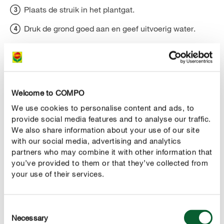
Plaats de struik in het plantgat.
Druk de grond goed aan en geef uitvoerig water.
Als je dat wenst, kan je de sneeuwbessenstruik ook als
aanplanten. Hierbij plant je ongeveer 2 tot 3
haag
planten per lopende meter. Na enkele jaren zal er een
stevige haag zijn gevormd.
Welcome to COMPO
We use cookies to personalise content and ads, to
provide social media features and to analyse our traffic.
We also share information about your use of our site
with our social media, advertising and analytics
partners who may combine it with other information that
you’ve provided to them or that they’ve collected from
your use of their services.
Wist je dat...
Consent
Necessary
Selection