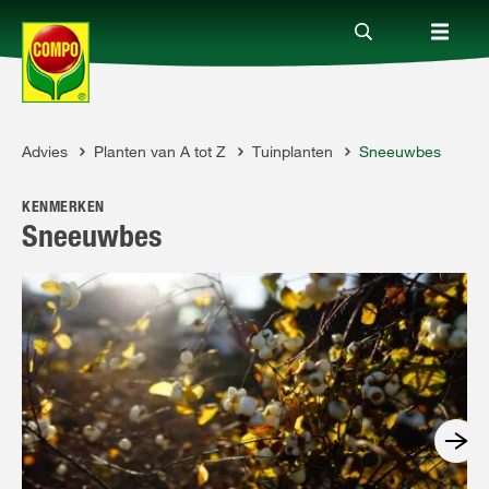
Advies
Planten van A tot Z
Tuinplanten
Sneeuwbes
Producten
OMPO
KENMERKEN
Advies
Sneeuwbes
Thema's
Tot je dienst
Onderneming