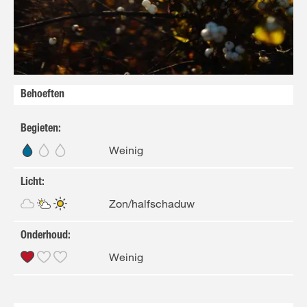
FR
NL
Behoeften
Begieten
:
Weinig
Licht
:
Zon/halfschaduw
Onderhoud
:
Weinig