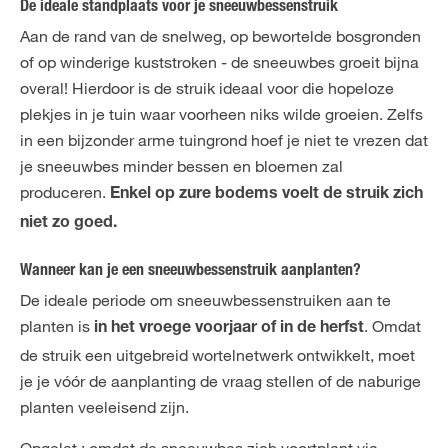
De ideale standplaats voor je sneeuwbessenstruik
Aan de rand van de snelweg, op bewortelde bosgronden
of op winderige kuststroken - de sneeuwbes groeit bijna
overal! Hierdoor is de struik ideaal voor die hopeloze
plekjes in je tuin waar voorheen niks wilde groeien. Zelfs
in een bijzonder arme tuingrond hoef je niet te vrezen dat
je sneeuwbes minder bessen en bloemen zal
produceren.
Enkel op zure bodems voelt de struik zich
niet zo goed.
Wanneer kan je een sneeuwbessenstruik aanplanten?
De ideale periode om sneeuwbessenstruiken aan te
planten is
. Omdat
in het vroege voorjaar of in de herfst
de struik een uitgebreid wortelnetwerk ontwikkelt, moet
je je vóór de aanplanting de vraag stellen of de naburige
planten veeleisend zijn.
Opgelet : omdat de sneeuwbes zich voortplant via