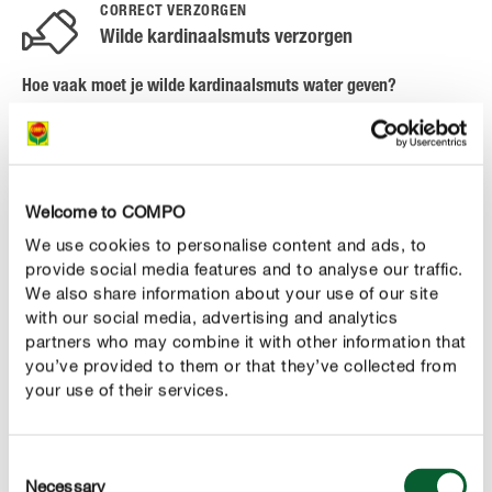
CORRECT VERZORGEN
Wilde kardinaalsmuts verzorgen
Hoe vaak moet je wilde kardinaalsmuts water geven?
Eenmaal de struik goed ingeworteld is, hoef je niet zo
vaak meer te begieten. De plant heeft echter brede
wortels. Dit betekent dat de wilde kardinaalsmuts
te
perfect is voor hellingen en hellende bedden
Welcome to COMPO
beveiligen. De platte, fijne wortels zijn echter niet ideaal
We use cookies to personalise content and ads, to
om de struik tijdens lange periodes van droogte te
provide social media features and to analyse our traffic.
voorzien van water. In
raden we
We also share information about your use of our site
hete en droge zomers
with our social media, advertising and analytics
je dus aan om regelmatig de tuinslang te gebruiken
partners who may combine it with other information that
zodat de groei van je wilde kardinaalsmuts niet wordt
you’ve provided to them or that they’ve collected from
belemmerd.
your use of their services.
Heeft wilde kardinaalsmuts meststof nodig?
Consent
Als je bij de aanplanting een startmeststof in het plantgat
Necessary
Selection