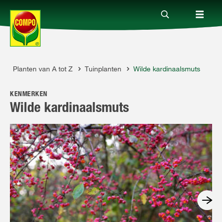
s
Planten van A tot Z
Tuinplanten
Wilde kardinaalsmuts
Producten
KENMERKEN
Advies
Wilde kardinaalsmuts
Thema's
Tot je dienst
Onderneming