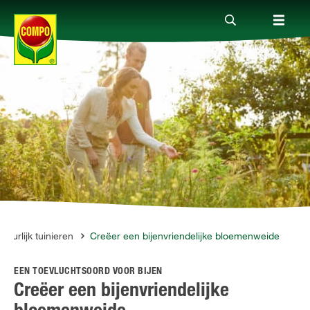
Producten
Advies
Thema's
Tot je dienst
tuurlijk tuinieren
Creëer een bijenvriendelijke bloemenweide
EEN TOEVLUCHTSOORD VOOR BIJEN
Onderneming
Creëer een bijenvriendelijke