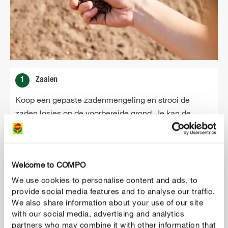
1
Zaaien
Koop een gepaste zadenmengeling en strooi de
zaden losjes op de voorbereide grond. Je kan de
zaden heel breed of in rijen zaaien om potentieel
onkruid later gemakkelijk te herkennen en te kunnen
verwijderen. Zaai de zaadjes niet te dicht op elkaar
Welcome to COMPO
zodat de planten genoeg plaats krijgen om zich te
ontwikkelen.
We use cookies to personalise content and ads, to
provide social media features and to analyse our traffic.
We also share information about your use of our site
with our social media, advertising and analytics
partners who may combine it with other information that