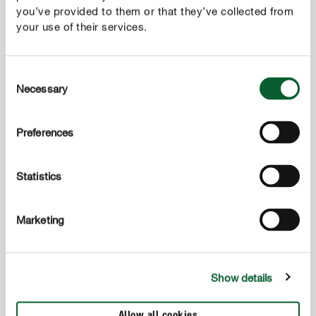
you’ve provided to them or that they’ve collected from
your use of their services.
Consent
Necessary
Selection
Preferences
2
Zaadjes met grond bedekken
Statistics
Strooi een dun laagje grond over de zaadjes zodat ze
ongeveer een duimdik zijn bedekt en druk alles goed
aan.
Marketing
Show details