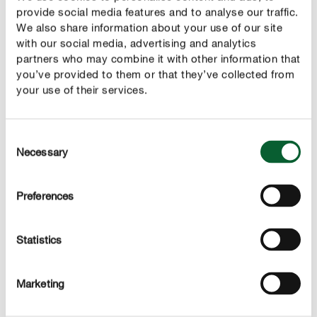
provide social media features and to analyse our traffic.
dat de ziekte zich verder uitbreidt.
We also share information about your use of our site
Herhaal de behandeling.
with our social media, advertising and analytics
partners who may combine it with other information that
Verwijder de afgevallen bladeren, omdat de
you’ve provided to them or that they’ve collected from
schimmel vanuit deze bladeren het nog gezonde
your use of their services.
weefsel infecteert.
Consent
Deze onderwerpen kunnen je ook interesseren
Necessary
Selection
Preferences
Statistics
Marketing