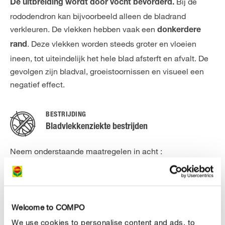
Bij de
De uitbreiding wordt door vocht bevorderd.
rododendron kan bijvoorbeeld alleen de bladrand
verkleuren. De vlekken hebben vaak een
donkerdere
. Deze vlekken worden steeds groter en vloeien
rand
ineen, tot uiteindelijk het hele blad afsterft en afvalt. De
gevolgen zijn bladval, groeistoornissen en visueel een
negatief effect.
BESTRIJDING
Bladvlekkenziekte bestrijden
Neem onderstaande maatregelen in acht :
Vermijd een te dicht plantenbestand.
Zorg ervoor dat bladeren snel kunnen opdrogen.
Welcome to COMPO
Bij het verschijnen van de eerste vlekken moet je de
We use cookies to personalise content and ads, to
planten onmiddellijk behandelen, om te voorkomen