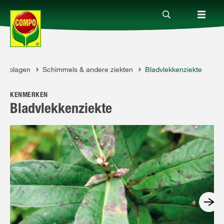
n & plagen
Schimmels & andere ziekten
Bladvlekkenziekte
Producten
KENMERKEN
Advies
Bladvlekkenziekte
Thema's
Tot je dienst
Onderneming