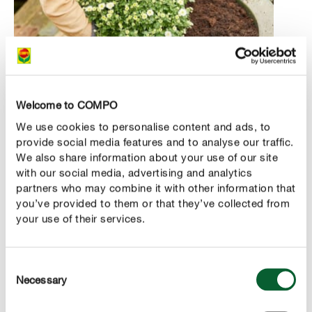
Welcome to COMPO
We use cookies to personalise content and ads, to
STAP 3
provide social media features and to analyse our traffic.
Het perfecte herfstarrangement
We also share information about your use of our site
with our social media, advertising and analytics
Nu kan je de planten in de pot of in de plantenbak
partners who may combine it with other information that
plaatsen. We raden je aan om grotere planten in het
you’ve provided to them or that they’ve collected from
midden te plaatsen en kleinere, laag blijvende planten
your use of their services.
aan de buitenrand van de plantenbak - zo kan elke plant
gelijkmatig genieten van het zonlicht en zorg je voor een
Consent
harmonieus uitzicht van de pot of bak.
Laat ook
Necessary
Selection
Eenmaal je de
voldoende ruimte tussen elke plant.