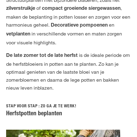
Structuurplanten met bijzondere bladeren, zoals het
of
,
zilverstruikje
compact groeiende siergewassen
maken de beplanting in potten losser en zorgen voor een
harmonieus geheel.
en
Decoratieve pompoenen
in verschillende vormen en maten zorgen
vetplanten
voor visuele highlights.
is de ideale periode om
De late zomer tot de late herfst
de herfstbloeiers in potten aan te planten. Zo kan je
optimaal genieten van de laatste bloei van je
zomerbloemen en daarna de lege potten en bakken
nieuw leven inblazen.
STAP VOOR STAP : ZO GA JE TE WERK!
Herfstpotten beplanten