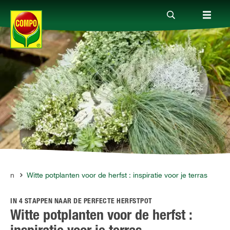
Producten
Advies
Thema's
Tot je dienst
anten
Witte potplanten voor de herfst : inspiratie voor je terras
IN 4 STAPPEN NAAR DE PERFECTE HERFSTPOT
Onderneming
Witte potplanten voor de herfst :