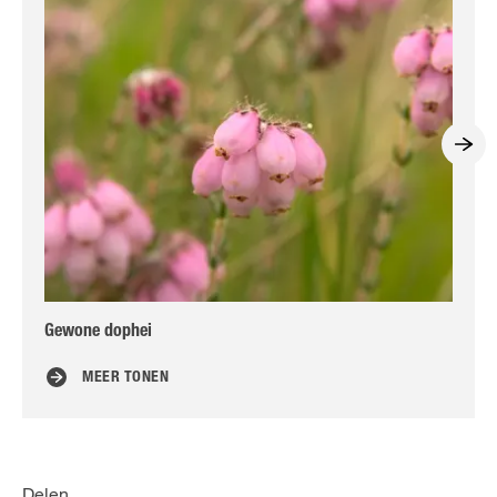
Gewone dophei
He
MEER TONEN
Delen