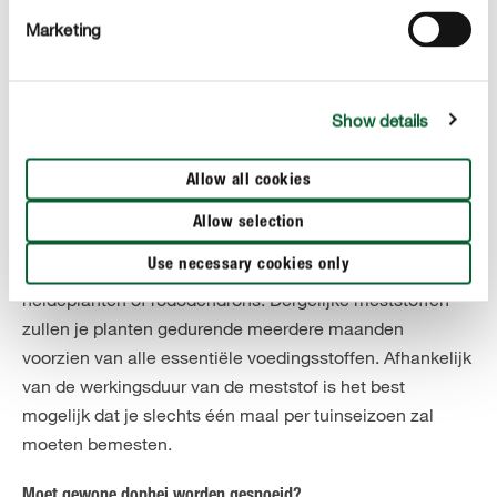
bij voorkeur regenwater of gekookt water. Gewone
Marketing
dophei houdt namelijk helemaal niet van kalk.
Heeft gewone dophei voedingsstoffen nodig?
Om te groeien en mooie bloemen te kunnen
Show details
ontwikkelen, moet je je plant regelmatig een portie
meststof geven.
Het ideale moment om te bemesten is
Allow all cookies
, bij de start van het groeiseizoen. Gebruik
in het voorjaar
Allow selection
hiervoor een meststof met langdurige werking die
Use necessary cookies only
specifiek is ontwikkeld voor zuurminnende planten zoals
heideplanten of rododendrons. Dergelijke meststoffen
zullen je planten gedurende meerdere maanden
voorzien van alle essentiële voedingsstoffen. Afhankelijk
van de werkingsduur van de meststof is het best
mogelijk dat je slechts één maal per tuinseizoen zal
moeten bemesten.
Moet gewone dophei worden gesnoeid?