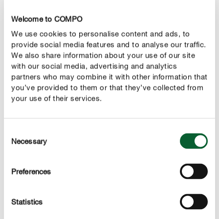
CORRECT VERZORGEN
Welcome to COMPO
Gewone dophei verzorgen
We use cookies to personalise content and ads, to
provide social media features and to analyse our traffic.
Hoe vaak moet je gewone dophei water geven?
We also share information about your use of our site
Gewone dophei heeft
en houdt
heel veel water nodig
with our social media, advertising and analytics
van een gelijkmatig vochtige bodem. Het is belangrijk
partners who may combine it with other information that
dat de wortelkluit nooit volledig uitdroogt. Tijdens de
you’ve provided to them or that they’ve collected from
your use of their services.
lente- en zomermaanden (de actieve groeiperiode) raden
we je aan om je plant regelmatig ’s morgens water te
geven. Tijdens de herfst- en wintermaanden, wanneer de
Consent
plant in rustfase gaat, hoeft er niet zoveel begoten te
Necessary
Selection
worden.
De plant is
. Voordat je
Preferences
heel gevoelig voor wateroverlast
gaat begieten, raden we je aan om je vinger in de grond
te duwen en te controleren hoe vochtig de bodem nog is.
Statistics
Gebruik bij het begieten geen kalkrijk leidingwater, maar