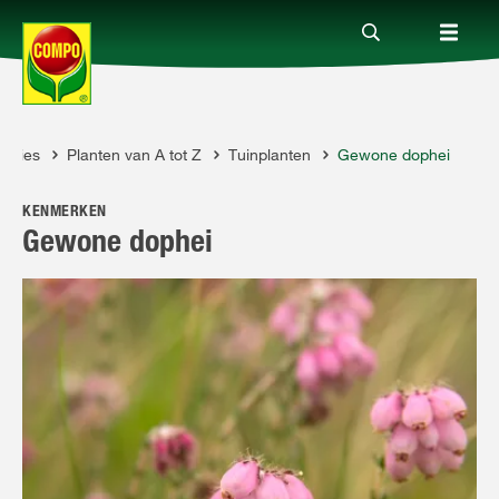
Advies
Planten van A tot Z
Tuinplanten
Gewone dophei
Producten
PO
KENMERKEN
Advies
Gewone dophei
Thema's
Tot je dienst
Onderneming