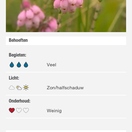
FR
NL
Behoeften
Begieten
:
Veel
Licht
:
Zon/halfschaduw
Onderhoud
:
Weinig