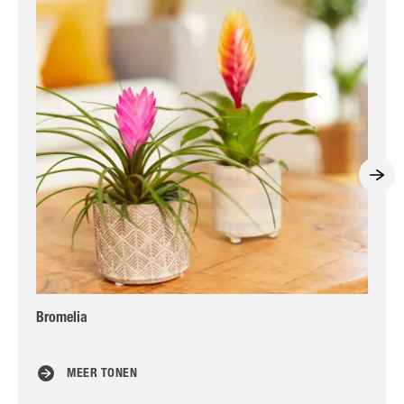
Bromelia
He
MEER TONEN