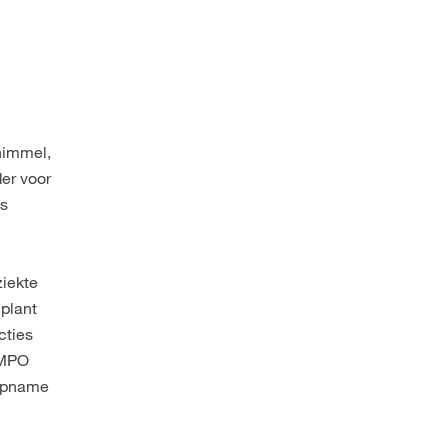
himmel,
der voor
ns
ziekte
plant
cties
OMPO
 opname