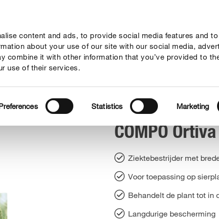
lise content and ads, to provide social media features and to
vies
Thema's
Tot je dienst
Onderneming
ormation about your use of our site with our social media, adver
y combine it with other information that you’ve provided to th
r use of their services.
COMPO Ortiva Plus
Preferences
Statistics
Marketing
COMPO Ortiva
Ziektebestrijder met bred
Voor toepassing op sierpl
Behandelt de plant tot in 
Langdurige bescherming