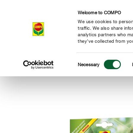
Welcome to COMPO
We use cookies to persona
Producten
Ad
traffic. We also share inf
analytics partners who ma
they’ve collected from you
Consent
Producten
Gewasbescherming
Bestrijding van ziekten
Necessary
COMPO
Selection
de natuur