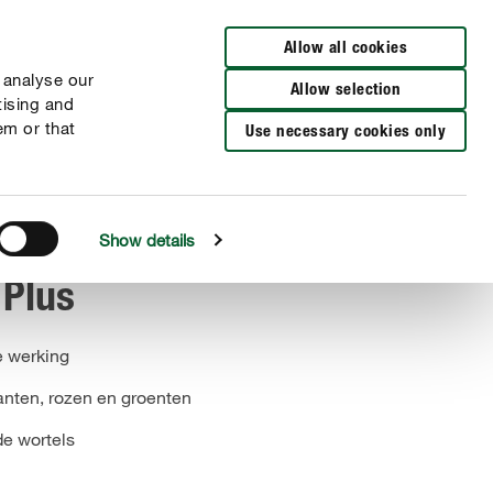
Verkooppunten
NL
FR
Allow all cookies
 analyse our
Allow selection
tising and
em or that
Use necessary cookies only
Show details
 Plus
e werking
anten, rozen en groenten
de wortels