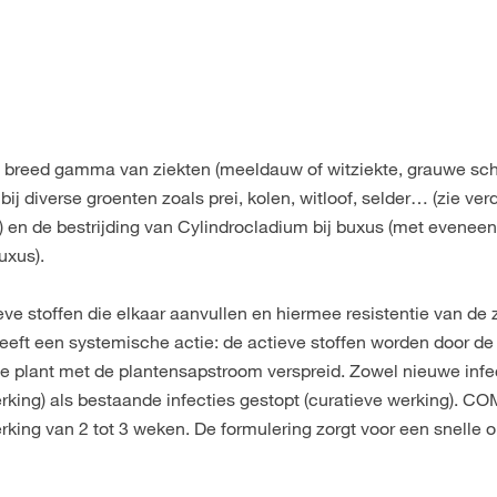
 breed gamma van ziekten (meeldauw of witziekte, grauwe sc
bij diverse groenten zoals prei, kolen, witloof, selder… (zie ver
en) en de bestrijding van Cylindrocladium bij buxus (met evenee
uxus).
e stoffen die elkaar aanvullen en hiermee resistentie van de 
ft een systemische actie: de actieve stoffen worden door de 
 plant met de plantensapstroom verspreid. Zowel nieuwe infe
rking) als bestaande infecties gestopt (curatieve werking). C
rking van 2 tot 3 weken. De formulering zorgt voor een snelle