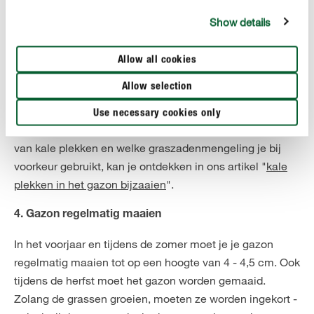
welke maatregel wanneer moet worden doorgevoerd.
Show details
3. Kale plekken bijzaaien
Allow all cookies
Het is belangrijk dat kale plekken zo snel mogelijk
Allow selection
worden bijgezaaid zodat onkruiden en mos geen kans
krijgen om zich daar te nestelen en ze de grassen niet
Use necessary cookies only
kunnen verzwakken. Hoe je te werk gaat bij het bijzaaien
van kale plekken en welke graszadenmengeling je bij
voorkeur gebruikt, kan je ontdekken in ons artikel "
kale
plekken in het gazon bijzaaien
".
4. Gazon regelmatig maaien
In het voorjaar en tijdens de zomer moet je je gazon
regelmatig maaien tot op een hoogte van 4 - 4,5 cm. Ook
tijdens de herfst moet het gazon worden gemaaid.
Zolang de grassen groeien, moeten ze worden ingekort -