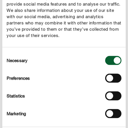
provide social media features and to analyse our traffic.
1. De juiste bemesting
We also share information about your use of our site
with our social media, advertising and analytics
Je kan de weerstand van je gazon verhogen door te
partners who may combine it with other information that
bemesten. Bij de voorjaars- en zomerbemesting kan je
you’ve provided to them or that they’ve collected from
your use of their services.
een onderhoudsmeststof toepassen. Om je gazon voor
te bereiden op de winter, moet een kaliumrijke
meststof worden gestrooid. Meer tips over de verzorging
Consent
van je gazon in de herfst vind je
in ons artikel
.
Necessary
Selection
2. Gazon verticuteren of beluchten
Preferences
Drie weken na de eerste bemestingsbeurt in het voorjaar,
wanneer de meststof compleet is opgelost, moet je het
Statistics
gazon verticuteren om vilt te verwijderen en de grassen
terug te laten ademen. Het is belangrijk dat dit gebeurt
op een droog gazon. Als je een zwaar verdichte bodem
Marketing
hebt, is het zinvol om eveneens te beluchten. In ons
artikel "
Gazon beluchten of verticuteren
?" ontdek je