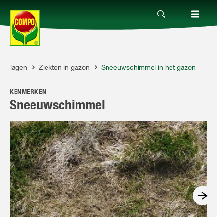
 & plagen
Ziekten in gazon
Sneeuwschimmel in het gazon
Producten
KENMERKEN
Advies
Sneeuwschimmel
Thema's
Tot je dienst
Onderneming