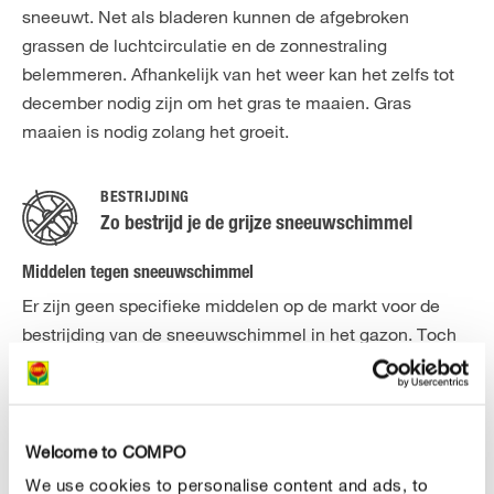
sneeuwt. Net als bladeren kunnen de afgebroken
grassen de luchtcirculatie en de zonnestraling
belemmeren. Afhankelijk van het weer kan het zelfs tot
december nodig zijn om het gras te maaien. Gras
maaien is nodig zolang het groeit.
BESTRIJDING
Zo bestrijd je de grijze sneeuwschimmel
Middelen tegen sneeuwschimmel
Er zijn geen specifieke middelen op de markt voor de
bestrijding van de sneeuwschimmel in het gazon. Toch
is het niet echt nodig om de vlekken te behandelen :
eens de temperaturen terug stijgen en het minder regent,
zal de schimmel vanzelf verdwijnen. Er zijn echter
enkele
die je ter harte kan
Welcome to COMPO
preventieve maatregelen
nemen :
We use cookies to personalise content and ads, to