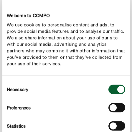
Welcome to COMPO
We use cookies to personalise content and ads, to
provide social media features and to analyse our traffic.
We also share information about your use of our site
with our social media, advertising and analytics
partners who may combine it with other information that
2
Planten in de pompoen planten
you’ve provided to them or that they’ve collected from
your use of their services.
Om zo lang mogelijk van je beplante pompoen te
kunnen genieten, moet je de binnenkant van de
uitgeholde pompoen met wat haarlak inspuiten of
Consent
bedekken met een laagje vernis. Eenmaal alles
Necessary
Selection
opgedroogd is, kan je de pompoen met potgrond
vullen. Hierin kan je jouw favoriete herstbloemen
Preferences
aanplanten. Als finishing touch kan je je creativiteit de
vrije loop laten door de pompoen met behulp van een
permanent marker te voorzien van leuke figuurtjes.
Statistics