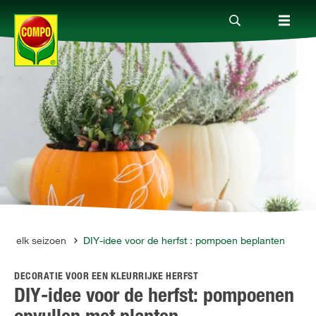
Producten
Advies
Thema's
Tot je dienst
oor elk seizoen
DIY-idee voor de herfst : pompoen beplanten
DECORATIE VOOR EEN KLEURRIJKE HERFST
Onderneming
DIY-idee voor de herfst: pompoenen