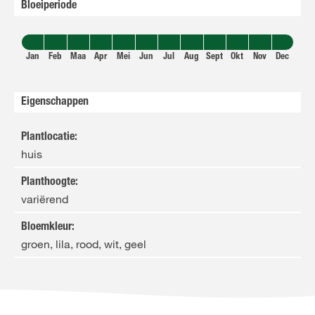
Bloeiperiode
Jan
Feb
Maa
Apr
Mei
Jun
Jul
Aug
Sept
Okt
Nov
Dec
Eigenschappen
Plantlocatie
:
huis
Planthoogte
:
variërend
Bloemkleur
:
groen, lila, rood, wit, geel