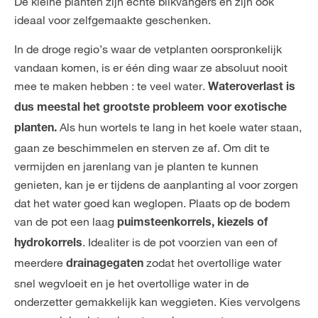
De kleine planten zijn echte blikvangers en zijn ook
ideaal voor zelfgemaakte geschenken.
In de droge regio’s waar de vetplanten oorspronkelijk
vandaan komen, is er één ding waar ze absoluut nooit
mee te maken hebben : te veel water.
Wateroverlast is
dus meestal het grootste probleem voor exotische
Als hun wortels te lang in het koele water staan,
planten.
gaan ze beschimmelen en sterven ze af. Om dit te
vermijden en jarenlang van je planten te kunnen
genieten, kan je er tijdens de aanplanting al voor zorgen
dat het water goed kan weglopen. Plaats op de bodem
van de pot een laag
puimsteenkorrels, kiezels of
. Idealiter is de pot voorzien van een of
hydrokorrels
meerdere
zodat het overtollige water
drainagegaten
snel wegvloeit en je het overtollige water in de
onderzetter gemakkelijk kan weggieten. Kies vervolgens