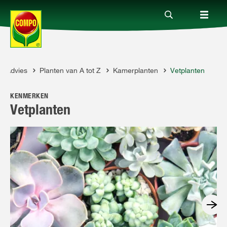
Advies
Planten van A tot Z
Kamerplanten
Vetplanten
Producten
OMPO
KENMERKEN
Advies
Vetplanten
Thema's
Tot je dienst
Onderneming