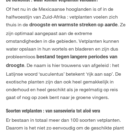
De herkomst : waar komen vetplanten vandaan?
Of het nu in de Mexicaanse hooglanden is of in de
halfwoestijn van Zuid-Afrika : vetplanten voelen zich
thuis in de
. Ze
droogste en warmste streken op aarde
zijn optimaal aangepast aan de extreme
omstandigheden in die gebieden. Vetplanten kunnen
water opslaan in hun wortels en bladeren en zijn dus
probleemloos
bestand tegen langere periodes van
. De naam is hier trouwens van afgeleid : het
droogte
Latijnse woord ‘suculentus’ betekent ‘rijk aan sap’. De
exotische planten zijn dan ook heel gemakkelijk in
onderhoud en heel geschikt als je regelmatig op reis
gaat of nog op zoek bent naar je groene vingers.
Soorten vetplanten : van sansevieria tot aloë vera
Er bestaan in totaal meer dan 100 soorten vetplanten.
Daarom is het niet zo eenvoudig om de geschikte plant