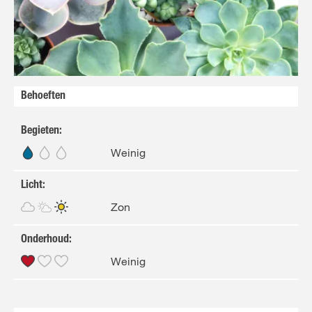
FR
NL
Behoeften
Begieten
:
Weinig
Licht
:
Zon
Onderhoud
:
Weinig