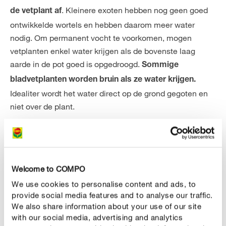
. Kleinere exoten hebben nog geen goed
de vetplant af
ontwikkelde wortels en hebben daarom meer water
nodig. Om permanent vocht te voorkomen, mogen
vetplanten enkel water krijgen als de bovenste laag
aarde in de pot goed is opgedroogd.
Sommige
bladvetplanten worden bruin als ze water krijgen.
Idealiter wordt het water direct op de grond gegoten en
niet over de plant.
Vetplanten bemesten
Vetplanten zijn geen snelgroeiende planten en
. Een
verbruiken daarom niet zoveel voedingsstoffen
Welcome to COMPO
teveel aan voedingsstoffen kan hen zelfs schaden. Iets
We use cookies to personalise content and ads, to
sneller groeiende soorten die in kleinere potten staan, of
provide social media features and to analyse our traffic.
grotere vetplanten kijken er echter naar uit om
elke twee
We also share information about your use of our site
te krijgen. Hiervoor is een
weken een portie meststof
with our social media, advertising and analytics